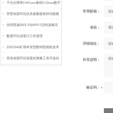
千分分辨率0.001mm量程0-10mm数字
特点
10mm！
常用邮箱：
管壁表面凹坑仪具备数据保持功能避
埋头度仪技术参数！
信伟慧诚HNY-3与HNY-5活性炭耐压
免测试过程中测针移动导致数据变动
省份：
数显凹坑深度计工作原理
强度测定仪技术参数！
详细地址：
ZHS2640矿用本安型数码照相机技术
管道表面凹坑深度的测量工具可选信
参数！
补充说明：
伟慧诚管道凹坑深度仪！
验证码：