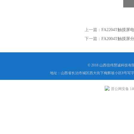
上一篇：
FA2204T触摸
下一篇：
FA2004T触摸
© 2018 山西信伟慧诚科技
地址：山西省长治市城区西大街下梅辉坡小区8号写字楼
晋公网安备 1404