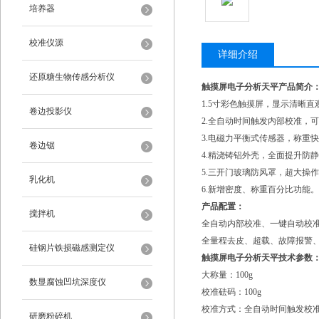
培养器
校准仪源
详细介绍
还原糖生物传感分析仪
触摸屏电子分析天平
产品简介
1.5寸彩色触摸屏，显示清晰
卷边投影仪
2.全自动时间触发内部校准，
3.电磁力平衡式传感器，称重
卷边锯
4.精浇铸铝外壳，全面提升防
5.三开门玻璃防风罩，超大操
乳化机
6.新增密度、称重百分比功能。
产品配置：
搅拌机
全自动内部校准、一键自动校
全量程去皮、超载、故障报警、
硅钢片铁损磁感测定仪
触摸屏电子分析天平
技术参数
大称量：100g
数显腐蚀凹坑深度仪
校准砝码：100g
校准方式：全自动时间触发校
研磨粉碎机