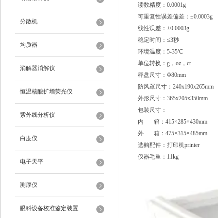
读数精度：0.0001g
可重复性误差偏差：±0.0003g
分散机
线性误差：±0.0003g
稳定时间：≤3秒
均质器
环境温度：5-35℃
单位转换：g，oz，ct
消解器消解仪
秤盘尺寸：Φ80mm
防风罩尺寸：240x190x265mm
恒温核酸扩增荧光仪
外形尺寸：365x205x350mm
包装尺寸：
紫外线分析仪
内 箱：415×285×430mm
外 箱：475×315×485mm
白度仪
选购配件：打印机printer
仪器毛重：11kg
电子天平
测厚仪
眼科设备校准鉴定装置