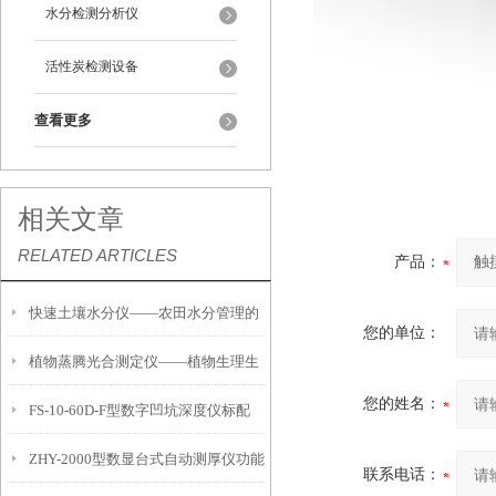
水分检测分析仪
活性炭检测设备
查看更多
相关文章
RELATED ARTICLES
产品：
快速土壤水分仪——农田水分管理的
您的单位：
植物蒸腾光合测定仪——植物生理生
便携式检测工具
您的姓名：
FS-10-60D-F型数字凹坑深度仪标配
态的实时监测设备
ZHY-2000型数显台式自动测厚仪功能
IP54级表头分辨率0.01mm量程
联系电话：