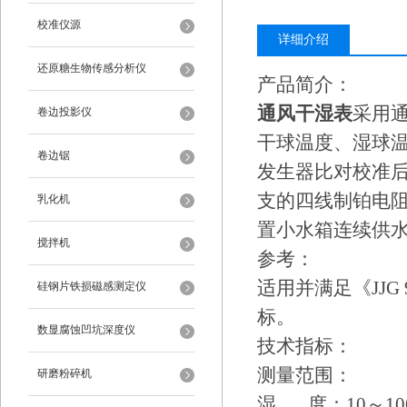
校准仪源
详细介绍
还原糖生物传感分析仪
产品简介：
通风干湿表
采用
卷边投影仪
干球温度、湿球
卷边锯
发生器比对校准后
支的四线制铂电
乳化机
置小水箱连续供
搅拌机
参考：
适用并满足《JJG
硅钢片铁损磁感测定仪
标。
数显腐蚀凹坑深度仪
技术指标：
测量范围：
研磨粉碎机
湿 度：10～10