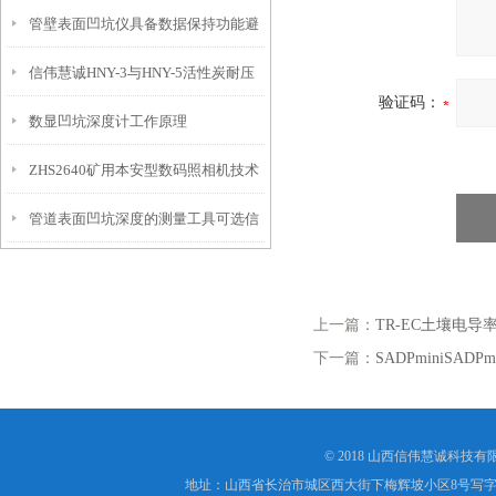
管壁表面凹坑仪具备数据保持功能避
埋头度仪技术参数！
信伟慧诚HNY-3与HNY-5活性炭耐压
免测试过程中测针移动导致数据变动
验证码：
数显凹坑深度计工作原理
强度测定仪技术参数！
ZHS2640矿用本安型数码照相机技术
管道表面凹坑深度的测量工具可选信
参数！
伟慧诚管道凹坑深度仪！
上一篇：
TR-EC土壤电导
下一篇：
SADPminiSAD
© 2018 山西信伟慧诚科技
地址：山西省长治市城区西大街下梅辉坡小区8号写字楼