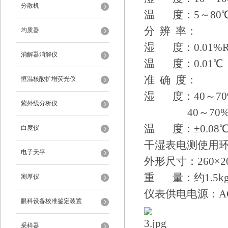
分散机
温 度：5～80
分 辨 率：
均质器
湿 度：0.01%
消解器消解仪
温 度：0.01℃
准 确 度：
恒温核酸扩增荧光仪
湿 度：40～70%
紫外线分析仪
40～70%RH以
温 度：±0.08
白度仪
干湿表电测使用环境
电子天平
外形尺寸：260×20
重 量：约1.5k
测厚仪
仪表供电电源：AC22
眼科设备校准鉴定装置
采样器