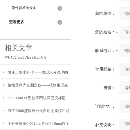
活性炭检测设备
您的单位：
查看更多
您的姓名：
相关文章
联系电话：
RELATED ARTICLES
常用邮箱：
快速土壤水分仪——农田水分管理的
植物蒸腾光合测定仪——植物生理生
便携式检测工具
省份：
FS-10-60D-F型数字凹坑深度仪标配
态的实时监测设备
详细地址：
ZHY-2000型数显台式自动测厚仪功能
IP54级表头分辨率0.01mm量程
千分分辨率0.001mm量程0-10mm数字
特点
10mm！
补充说明：