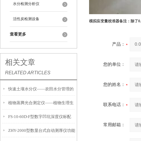
水分检测分析仪
活性炭检测设备
模拟应变量校准器备注：除了0.
查看更多
产品：
相关文章
您的单位：
RELATED ARTICLES
您的姓名：
快速土壤水分仪——农田水分管理的
植物蒸腾光合测定仪——植物生理生
便携式检测工具
联系电话：
FS-10-60D-F型数字凹坑深度仪标配
态的实时监测设备
常用邮箱：
ZHY-2000型数显台式自动测厚仪功能
IP54级表头分辨率0.01mm量程