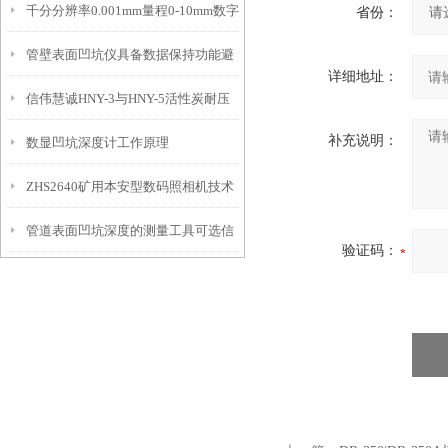
千分分辨率0.001mm量程0-10mm数字
特点
省份：
10mm！
管壁表面凹坑仪具备数据保持功能避
埋头度仪技术参数！
详细地址：
信伟慧诚HNY-3与HNY-5活性炭耐压
免测试过程中测针移动导致数据变动
补充说明：
数显凹坑深度计工作原理
强度测定仪技术参数！
ZHS2640矿用本安型数码照相机技术
管道表面凹坑深度的测量工具可选信
参数！
验证码：
伟慧诚管道凹坑深度仪！