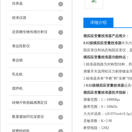
培养器
校准仪源
详细介绍
还原糖生物传感分析仪
模拟应变量校准器产品简介：
0.02级模拟应变量校准器
作为力
卷边投影仪
阻应变仪和动态电阻应变仪，
模拟应变量校准器功能特点：
卷边锯
1.校准器线路为对称型结构，
测量开关选用轻压力刷形镀金
乳化机
2.校准器具有“半桥”和“全桥
3.
0.02级模拟应变量校准器
还具
搅拌机
模拟应变量校准器技术指标：
测量范围：1～100000με
硅钢片铁损磁感测定仪
频率范围：0～100kHz
大允许误差：±(0.05%red±0.2με
数显腐蚀凹坑深度仪
灵敏系数：K=2.00
桥臂电阻：120Ω
研磨粉碎机