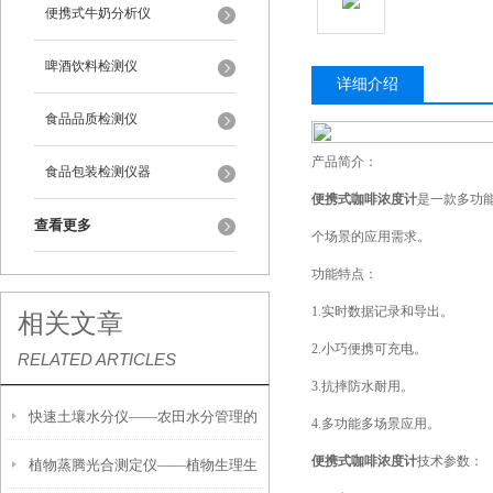
便携式牛奶分析仪
啤酒饮料检测仪
详细介绍
食品品质检测仪
产品简介：
食品包装检测仪器
便携式
咖啡浓度计
是一款多功
查看更多
个场景的应用需求。
功能特点：
1.实时数据记录和导出。
相关文章
2.小巧便携可充电。
RELATED ARTICLES
3.抗摔防水耐用。
快速土壤水分仪——农田水分管理的
4.多功能多场景应用。
便携式
咖啡浓度计
技术参数：
植物蒸腾光合测定仪——植物生理生
便携式检测工具