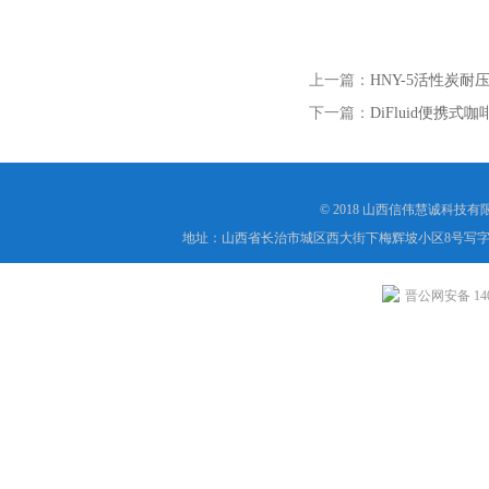
上一篇：
HNY-5活性炭耐
下一篇：
DiFluid便携式
© 2018 山西信伟慧诚科技
地址：山西省长治市城区西大街下梅辉坡小区8号写字楼
晋公网安备 1404