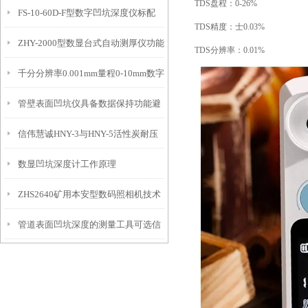
TDS盘程：0-26%
FS-10-60D-F型数字凹坑深度仪标配
态的实时监测设备
TDS精度：士0.03%
ZHY-2000型数显台式自动测厚仪功能
IP54级表头分辨率0.01mm量程
TDS分辨率：0.01%
千分分辨率0.001mm量程0-10mm数字
特点
10mm！
管壁表面凹坑仪具备数据保持功能避
埋头度仪技术参数！
信伟慧诚HNY-3与HNY-5活性炭耐压
免测试过程中测针移动导致数据变动
数显凹坑深度计工作原理
强度测定仪技术参数！
ZHS2640矿用本安型数码照相机技术
管道表面凹坑深度的测量工具可选信
参数！
伟慧诚管道凹坑深度仪！