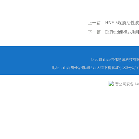
上一篇：
HNY-5煤质活性
下一篇：
DiFluid便携式
© 2018 山西信伟慧诚科技
地址：山西省长治市城区西大街下梅辉坡小区8号写字楼
晋公网安备 1404