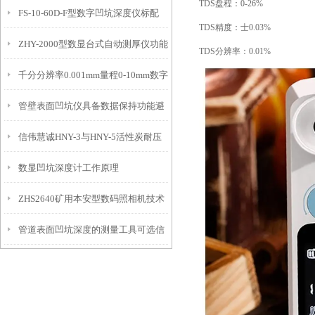
TDS盘程：0-26%
FS-10-60D-F型数字凹坑深度仪标配
态的实时监测设备
TDS精度：士0.03%
ZHY-2000型数显台式自动测厚仪功能
IP54级表头分辨率0.01mm量程
TDS分辨率：0.01%
千分分辨率0.001mm量程0-10mm数字
特点
10mm！
管壁表面凹坑仪具备数据保持功能避
埋头度仪技术参数！
信伟慧诚HNY-3与HNY-5活性炭耐压
免测试过程中测针移动导致数据变动
数显凹坑深度计工作原理
强度测定仪技术参数！
ZHS2640矿用本安型数码照相机技术
管道表面凹坑深度的测量工具可选信
参数！
伟慧诚管道凹坑深度仪！