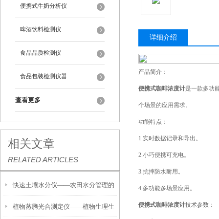
便携式牛奶分析仪
啤酒饮料检测仪
详细介绍
食品品质检测仪
产品简介：
食品包装检测仪器
便携式咖啡浓度计
是一款多功
查看更多
个场景的应用需求。
功能特点：
1.实时数据记录和导出。
相关文章
2.小巧便携可充电。
RELATED ARTICLES
3.抗摔防水耐用。
快速土壤水分仪——农田水分管理的
4.多功能多场景应用。
便携式咖啡浓度计
技术参数：
植物蒸腾光合测定仪——植物生理生
便携式检测工具