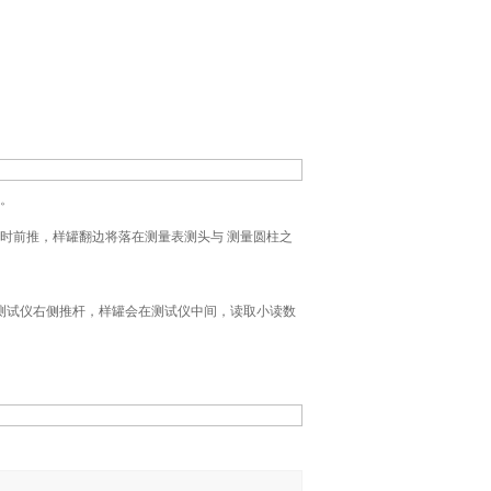
部。
同时前推，样罐翻边将落在测量表测头与 测量圆柱之
动测试仪右侧推杆，样罐会在测试仪中间，读取小读数