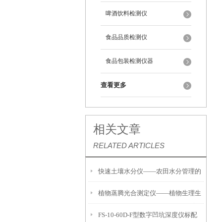
啤酒饮料检测仪
食品品质检测仪
食品包装检测仪器
查看更多
相关文章
RELATED ARTICLES
快速土壤水分仪——农田水分管理的
植物蒸腾光合测定仪——植物生理生
便携式检测工具
FS-10-60D-F型数字凹坑深度仪标配
态的实时监测设备