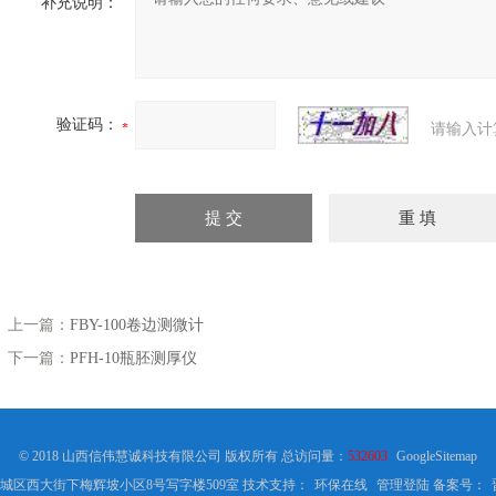
补充说明：
验证码：
请输入计
上一篇：
FBY-100卷边测微计
下一篇：
PFH-10瓶胚测厚仪
© 2018 山西信伟慧诚科技有限公司 版权所有 总访问量：
532603
GoogleSitemap
城区西大街下梅辉坡小区8号写字楼509室 技术支持：
环保在线
管理登陆
备案号：