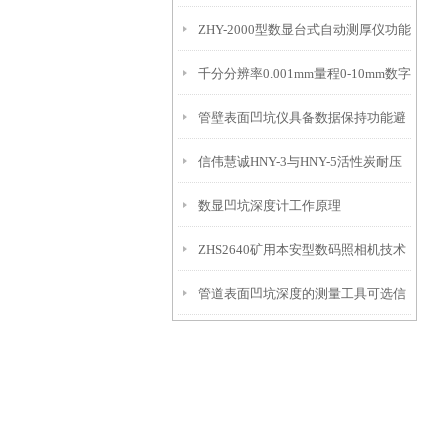
ZHY-2000型数显台式自动测厚仪功能
IP54级表头分辨率0.01mm量程
千分分辨率0.001mm量程0-10mm数字
特点
10mm！
管壁表面凹坑仪具备数据保持功能避
埋头度仪技术参数！
信伟慧诚HNY-3与HNY-5活性炭耐压
免测试过程中测针移动导致数据变动
数显凹坑深度计工作原理
强度测定仪技术参数！
ZHS2640矿用本安型数码照相机技术
管道表面凹坑深度的测量工具可选信
参数！
伟慧诚管道凹坑深度仪！