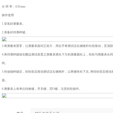
分 辩 率：0.01mm
操作使用
1.安装好测量表。
2.准备好待测样罐。
3.将测量表置零，让测量表面对正前方，用右手将测试仪右侧推杆向前推动，至顶
4.将待测样罐放在翻边测试装置之测量表测头下方的测量圆柱上，轻轻与测量表头
间。
5.待放稳样罐后，轻轻前后摇动测试仪右侧推杆，让两侧夹柱下压, 再轻轻前后摇
值。
6.测量表上有单位转换键，开关键，罟O键，注意轻轻操作。