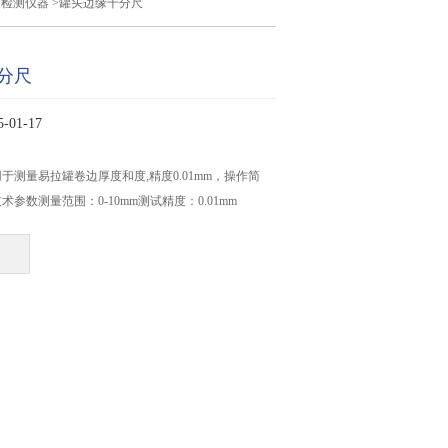
装检测仪器
>罐头边缘千分尺
分尺
01-17
于测量易拉罐卷边厚度和度,精度0.01mm，操作简
参数测量范围：0-10mm测试精度：0.01mm