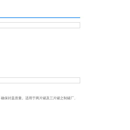
，确保封盖质量。适用于两片罐及三片罐之制罐厂、