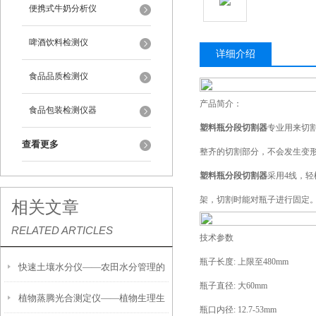
便携式牛奶分析仪
啤酒饮料检测仪
详细介绍
食品品质检测仪
产品简介：
食品包装检测仪器
塑料瓶分段切割器
专业用来切
查看更多
整齐的切割部分，不会发生变形
塑料瓶分段切割器
采用4线，
架，切割时能对瓶子进行固定
相关文章
RELATED ARTICLES
技术参数
瓶子长度: 上限至480mm
快速土壤水分仪——农田水分管理的
瓶子直径: 大60mm
植物蒸腾光合测定仪——植物生理生
便携式检测工具
瓶口内径: 12.7-53mm