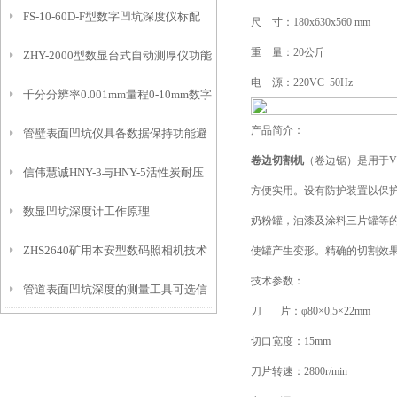
FS-10-60D-F型数字凹坑深度仪标配
态的实时监测设备
尺 寸：180x630x560 mm
重 量：20公斤
ZHY-2000型数显台式自动测厚仪功能
IP54级表头分辨率0.01mm量程
电 源：220VC 50Hz
千分分辨率0.001mm量程0-10mm数字
特点
10mm！
产品简介：
管壁表面凹坑仪具备数据保持功能避
埋头度仪技术参数！
卷边切割机
（卷边锯）是用于
信伟慧诚HNY-3与HNY-5活性炭耐压
免测试过程中测针移动导致数据变动
方便实用。设有防护装置以保
数显凹坑深度计工作原理
强度测定仪技术参数！
奶粉罐，油漆及涂料三片罐等
ZHS2640矿用本安型数码照相机技术
使罐产生变形。精确的切割效
技术参数：
管道表面凹坑深度的测量工具可选信
参数！
刀 片：φ80×0.5×22mm
伟慧诚管道凹坑深度仪！
切口宽度：15mm
刀片转速：2800r/min