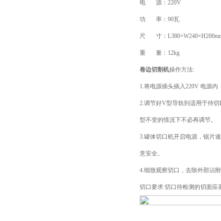
电 源：220V
功 率：90瓦
尺 寸：L380×W240×H200m
重 量：12kg
卷边切割机
操作方法:
1.将电源插头插入220V 电
2.调节好V型导轨到适用于待
型不变的情况下不必再调节。
3.罐体切口机开启电源，锯片
意安全。
4.细致观察切口，去除外部沾
切口要求:切口待检测的切面应