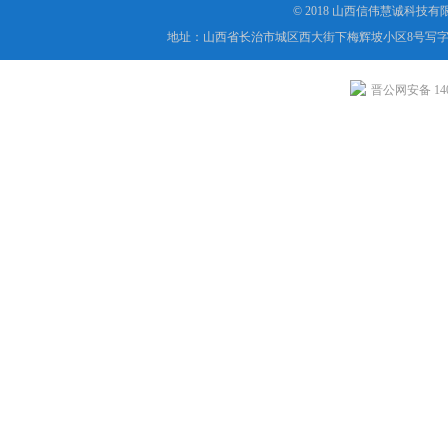
© 2018 山西信伟慧诚科技
地址：山西省长治市城区西大街下梅辉坡小区8号写字楼
晋公网安备 1404