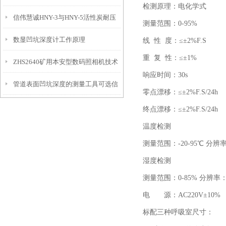
检测原理：电化学式
信伟慧诚HNY-3与HNY-5活性炭耐压
免测试过程中测针移动导致数据变动
测量范围：0-95%
数显凹坑深度计工作原理
强度测定仪技术参数！
线 性 度：≤±2%F.S
重 复 性：≤±1%
ZHS2640矿用本安型数码照相机技术
响应时间：30s
管道表面凹坑深度的测量工具可选信
参数！
零点漂移：≤±2%F.S/24h
伟慧诚管道凹坑深度仪！
终点漂移：≤±2%F.S/24h
温度检测
测量范围：-20-95℃ 分辨率
湿度检测
测量范围：0-85% 分辨率：0
电 源：AC220V±10%
标配三种呼吸室尺寸：