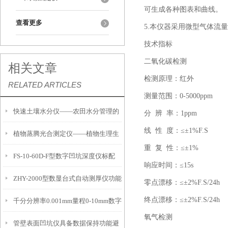
可生成各种图表和曲线。
查看更多
5.本仪器采用微型气体流
技术指标
二氧化碳检测
相关文章
检测原理：红外
RELATED ARTICLES
测量范围：0-5000ppm
快速土壤水分仪——农田水分管理的
分 辨 率：1ppm
线 性 度：≤±1%F.S
植物蒸腾光合测定仪——植物生理生
便携式检测工具
重 复 性：≤±1%
FS-10-60D-F型数字凹坑深度仪标配
态的实时监测设备
响应时间：≤15s
ZHY-2000型数显台式自动测厚仪功能
IP54级表头分辨率0.01mm量程
零点漂移：≤±2%F.S/24h
终点漂移：≤±2%F.S/24h
千分分辨率0.001mm量程0-10mm数字
特点
10mm！
氧气检测
管壁表面凹坑仪具备数据保持功能避
埋头度仪技术参数！