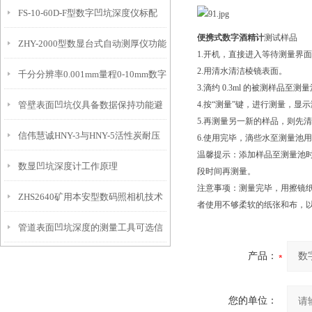
FS-10-60D-F型数字凹坑深度仪标配
态的实时监测设备
便携式数字酒精计
测试样品
ZHY-2000型数显台式自动测厚仪功能
IP54级表头分辨率0.01mm量程
1.开机，直接进入等待测量界
2.用清水清洁棱镜表面。
千分分辨率0.001mm量程0-10mm数字
特点
10mm！
3.滴约 0.3ml 的被测样品至测量
管壁表面凹坑仪具备数据保持功能避
4.按“测量”键，进行测量，显
埋头度仪技术参数！
5.再测量另一新的样品，则先清洗
信伟慧诚HNY-3与HNY-5活性炭耐压
免测试过程中测针移动导致数据变动
6.使用完毕，滴些水至测量池
温馨提示：添加样品至测量池时
数显凹坑深度计工作原理
强度测定仪技术参数！
段时间再测量。
注意事项：测量完毕，用擦镜
ZHS2640矿用本安型数码照相机技术
者使用不够柔软的纸张和布，
管道表面凹坑深度的测量工具可选信
参数！
产品：
伟慧诚管道凹坑深度仪！
您的单位：