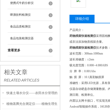
便携式牛奶分析仪
啤酒饮料检测仪
详细介绍
食品品质检测仪
产品简介：
药物残留快速检测仪
采用固相酶
食品包装检测仪器
或非法添加物质残留含量。
药物残留快速检测仪
技术参数
查看更多
波长范围：300nm-1000nm
波长准确度：±2nm
吸光度范围：0.000~4.000ABS
相关文章
分 辨 率：0.001Abs
触 摸 屏：10.1真彩触摸屏
RELATED ARTICLES
准确性：采用LED光源，具有
仪器自动硬盘存储测量数据。
快速土壤水分仪——农田水分管理的
测日期、检测单位。
内置以太网卡接口，可实现无
植物蒸腾光合测定仪——植物生理生
便携式检测工具
Android智能操作系统，16