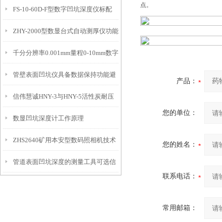
点。
FS-10-60D-F型数字凹坑深度仪标配
态的实时监测设备
ZHY-2000型数显台式自动测厚仪功能
IP54级表头分辨率0.01mm量程
千分分辨率0.001mm量程0-10mm数字
特点
10mm！
管壁表面凹坑仪具备数据保持功能避
埋头度仪技术参数！
产品：
信伟慧诚HNY-3与HNY-5活性炭耐压
免测试过程中测针移动导致数据变动
您的单位：
数显凹坑深度计工作原理
强度测定仪技术参数！
ZHS2640矿用本安型数码照相机技术
您的姓名：
管道表面凹坑深度的测量工具可选信
参数！
联系电话：
伟慧诚管道凹坑深度仪！
常用邮箱：