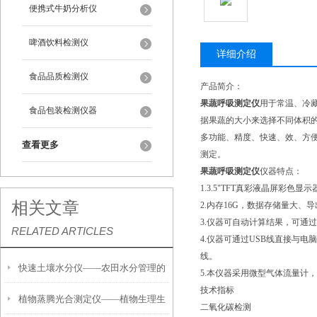
便携式牛奶分析仪
啤酒饮料检测仪
详细介绍
食品品质检测仪
产品简介：
果蔬呼吸测定仪
用于常温、冷
食品包装检测仪器
据果蔬的大小来选择不同体积的
多功能、精度、快速、效、方
查看更多
测定。
果蔬呼吸测定仪
仪器特点：
1.3.5"TFT真彩液晶屏彩色
相关文章
2.内存16G，数据存储量大、
3.仪器可自动计算结果，可通
RELATED ARTICLES
4.仪器可通过USB线直接与电
线。
快速土壤水分仪——农田水分管理的
5.本仪器采用微型气体流量计
技术指标
植物蒸腾光合测定仪——植物生理生
便携式检测工具
二氧化碳检测