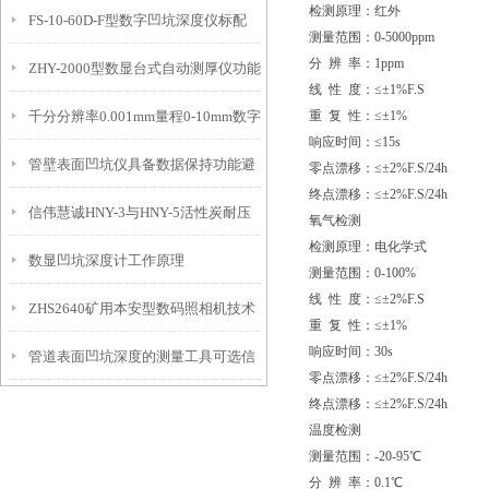
检测原理：红外
FS-10-60D-F型数字凹坑深度仪标配
态的实时监测设备
测量范围：0-5000ppm
分 辨 率：1ppm
ZHY-2000型数显台式自动测厚仪功能
IP54级表头分辨率0.01mm量程
线 性 度：≤±1%F.S
千分分辨率0.001mm量程0-10mm数字
重 复 性：≤±1%
特点
10mm！
响应时间：≤15s
管壁表面凹坑仪具备数据保持功能避
埋头度仪技术参数！
零点漂移：≤±2%F.S/24h
终点漂移：≤±2%F.S/24h
信伟慧诚HNY-3与HNY-5活性炭耐压
免测试过程中测针移动导致数据变动
氧气检测
检测原理：电化学式
数显凹坑深度计工作原理
强度测定仪技术参数！
测量范围：0-100%
线 性 度：≤±2%F.S
ZHS2640矿用本安型数码照相机技术
重 复 性：≤±1%
响应时间：30s
管道表面凹坑深度的测量工具可选信
参数！
零点漂移：≤±2%F.S/24h
终点漂移：≤±2%F.S/24h
伟慧诚管道凹坑深度仪！
温度检测
测量范围：-20-95℃
分 辨 率：0.1℃