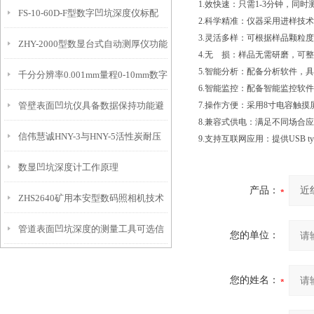
1.效快速：只需1-3分钟，同
FS-10-60D-F型数字凹坑深度仪标配
态的实时监测设备
2.科学精准：仪器采用进样技
3.灵活多样：可根据样品颗粒
ZHY-2000型数显台式自动测厚仪功能
IP54级表头分辨率0.01mm量程
4.无 损：样品无需研磨，可
5.智能分析：配备分析软件，
千分分辨率0.001mm量程0-10mm数字
特点
10mm！
6.智能监控：配备智能监控软
管壁表面凹坑仪具备数据保持功能避
7.操作方便：采用8寸电容触摸
埋头度仪技术参数！
8.兼容式供电：满足不同场合
信伟慧诚HNY-3与HNY-5活性炭耐压
免测试过程中测针移动导致数据变动
9.支持互联网应用：提供USB 
数显凹坑深度计工作原理
强度测定仪技术参数！
产品：
ZHS2640矿用本安型数码照相机技术
管道表面凹坑深度的测量工具可选信
参数！
您的单位：
伟慧诚管道凹坑深度仪！
您的姓名：