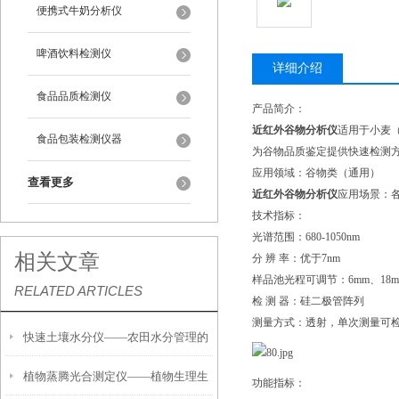
便携式牛奶分析仪
啤酒饮料检测仪
详细介绍
食品品质检测仪
产品简介：
近红外谷物分析仪
适用于小麦
食品包装检测仪器
为谷物品质鉴定提供快速检测
应用领域：谷物类（通用）
查看更多
近红外谷物分析仪
应用场景：
技术指标：
光谱范围：680-1050nm
相关文章
分 辨 率：优于7nm
样品池光程可调节：6mm、18m
RELATED ARTICLES
检 测 器：硅二极管阵列
测量方式：透射，单次测量可检
快速土壤水分仪——农田水分管理的
植物蒸腾光合测定仪——植物生理生
便携式检测工具
功能指标：