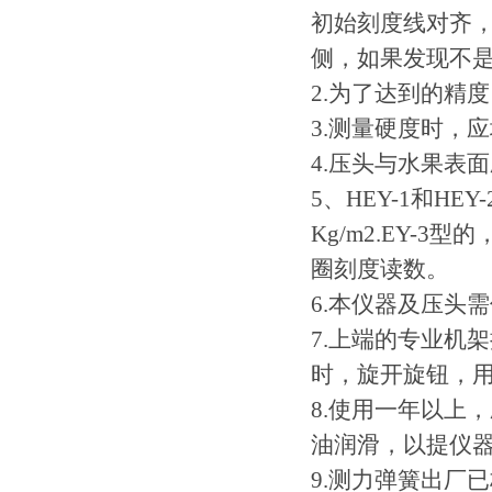
初始刻度线对齐
侧，如果发现不
2.为了达到的精
3.测量硬度时，
4.压头与水果表
5、HEY-1和H
Kg/m2.EY
圈刻度读数。
6.本仪器及压头
7.上端的专业机
时，旋开旋钮，
8.使用一年以上
油润滑，以提仪
9.测力弹簧出厂