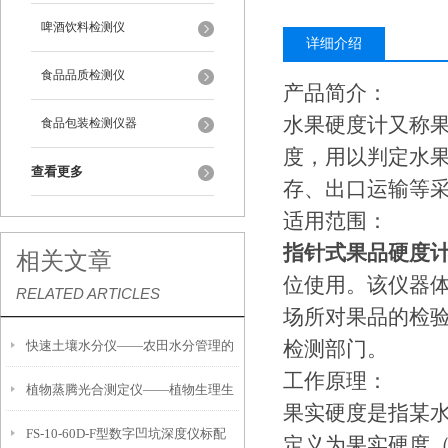
啤酒饮料检测仪
详细介绍
食品品质检测仪
产品简介：
水果硬度计又称
食品包装检测仪器
度，用以判定水
查看更多
存、出口运输等
适用范围：
指针式果品硬度
相关文章
位使用。该仪器
RELATED ARTICLES
场所对果品的检
检测部门。
快速土壤水分仪——农田水分管理的
工作原理：
植物蒸腾光合测定仪——植物生理生
便携式检测工具
果实硬度是指某水
FS-10-60D-F型数字凹坑深度仪标配
态的实时监测设备
定义为果实硬度（