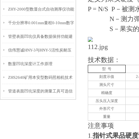
P = N/S P－
ZHY-2000型数显台式自动测厚仪功能
IP54级表头分辨率0.01mm量程
N－测力弹簧压
千分分辨率0.001mm量程0-10mm数字
特点
10mm！
S－果实的受
管壁表面凹坑仪具备数据保持功能避
埋头度仪技术参数！
信伟慧诚HNY-3与HNY-5活性炭耐压
免测试过程中测针移动导致数据变动
技术数据：
数显凹坑深度计工作原理
强度测定仪技术参数！
型 号
刻度示值
2
ZHS2640矿用本安型数码照相机技术
测头尺寸
管道表面凹坑深度的测量工具可选信
参数！
精确度
压头压入深度
伟慧诚管道凹坑深度仪！
外形尺寸
重量
注意事项
1.
指针式果品硬度