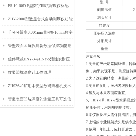
型 号
FS-10-60D-F型数字凹坑深度仪标配
态的实时监测设备
刻度示值
2
测头尺寸
ZHY-2000型数显台式自动测厚仪功能
IP54级表头分辨率0.01mm量程
精确度
千分分辨率0.001mm量程0-10mm数字
特点
10mm！
压头压入深度
外形尺寸
管壁表面凹坑仪具备数据保持功能避
埋头度仪技术参数！
重量
注意事项
信伟慧诚HNY-3与HNY-5活性炭耐压
免测试过程中测针移动导致数据变动
1.测量前应松动紧固旋钮，转
侧，如果发现不是，则应旋转
数显凹坑深度计工作原理
强度测定仪技术参数！
2.为了达到的精度，测量前，
ZHS2640矿用本安型数码照相机技术
3.测量硬度时，应均匀缓慢插
4.压头与水果表面应垂直。
管道表面凹坑深度的测量工具可选信
参数！
5、HEY-1和HEY-2型水果
的压头时，用外圈刻度读数。
伟慧诚管道凹坑深度仪！
6.本仪器及压头需保持清洁，
7.上端的专业机架接头是供专
8.使用一年以上，应打开后盖