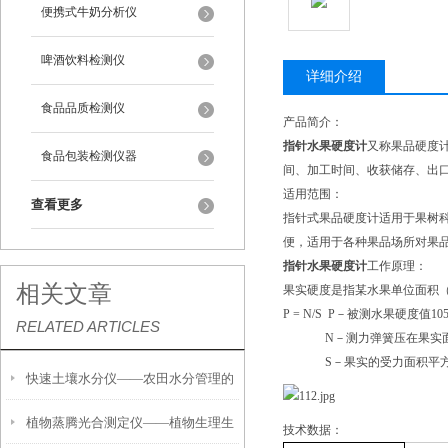
便携式牛奶分析仪
啤酒饮料检测仪
详细介绍
食品品质检测仪
产品简介：
指针水果硬度计
又称果品硬度
食品包装检测仪器
间、加工时间、收获储存、出
适用范围：
查看更多
指针式果品硬度计适用于果树
便，适用于各种果品场所对果
指针水果硬度计
工作原理：
相关文章
果实硬度是指某水果单位面积（
P = N/S P－被测水果硬度值
RELATED ARTICLES
N－测力弹簧压在果实面上
S－果实的受力面积平方
快速土壤水分仪——农田水分管理的
植物蒸腾光合测定仪——植物生理生
便携式检测工具
技术数据：