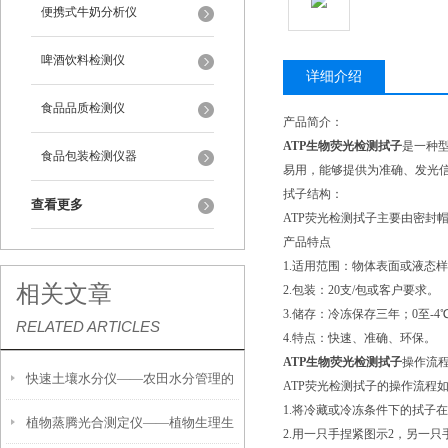
便携式牛奶分析仪
啤酒饮料检测仪
详细介绍
食品品质检测仪
产品简介：
ATP生物荧光检测拭子
是一种
食品包装检测仪器
易用，能够提供为准确、发光
拭子结构：
查看更多
ATP荧光检测拭子主要由密封
产品特点
1.适用范围：物体表面或液态
相关文章
2.包装：20支/包或客户要求。
3.储存：冷冻保存三年；0至-4
RELATED ARTICLES
4.特点：快速、准确、环保。
ATP生物荧光检测拭子
操作流
快速土壤水分仪——农田水分管理的
ATP荧光检测拭子的操作流程
1.将冷藏或冷冻条件下的拭子在
植物蒸腾光合测定仪——植物生理生
便携式检测工具
2.用一只手捏紧图示2，另一