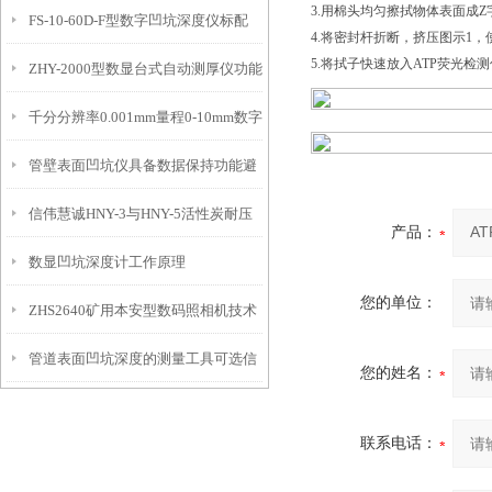
3.用棉头均匀擦拭物体表面成Z
FS-10-60D-F型数字凹坑深度仪标配
态的实时监测设备
4.将密封杆折断，挤压图示1
5.将拭子快速放入ATP荧光检
ZHY-2000型数显台式自动测厚仪功能
IP54级表头分辨率0.01mm量程
千分分辨率0.001mm量程0-10mm数字
特点
10mm！
管壁表面凹坑仪具备数据保持功能避
埋头度仪技术参数！
信伟慧诚HNY-3与HNY-5活性炭耐压
免测试过程中测针移动导致数据变动
产品：
数显凹坑深度计工作原理
强度测定仪技术参数！
您的单位：
ZHS2640矿用本安型数码照相机技术
管道表面凹坑深度的测量工具可选信
参数！
您的姓名：
伟慧诚管道凹坑深度仪！
联系电话：