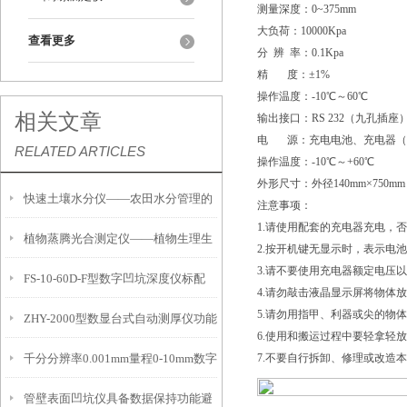
测量深度：0~375mm
大负荷：10000Kpa
查看更多
分 辨 率：0.1Kpa
精 度：±1%
操作温度：-10℃～60℃
相关文章
输出接口：RS 232（九孔插座
电 源：充电电池、充电器（充电
RELATED ARTICLES
操作温度：-10℃～+60℃
外形尺寸：外径140mm×750mm
快速土壤水分仪——农田水分管理的
注意事项：
1.请使用配套的充电器充电，
植物蒸腾光合测定仪——植物生理生
便携式检测工具
2.按开机键无显示时，表示电
3.请不要使用充电器额定电压
FS-10-60D-F型数字凹坑深度仪标配
态的实时监测设备
4.请勿敲击液晶显示屏将物体
5.请勿用指甲、利器或尖的物
ZHY-2000型数显台式自动测厚仪功能
IP54级表头分辨率0.01mm量程
6.使用和搬运过程中要轻拿轻
千分分辨率0.001mm量程0-10mm数字
7.不要自行拆卸、修理或改造
特点
10mm！
管壁表面凹坑仪具备数据保持功能避
埋头度仪技术参数！