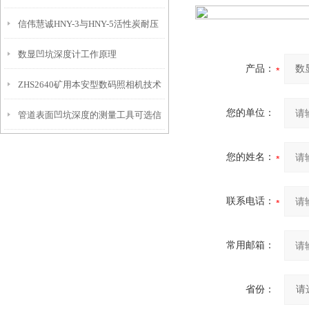
信伟慧诚HNY-3与HNY-5活性炭耐压
免测试过程中测针移动导致数据变动
数显凹坑深度计工作原理
强度测定仪技术参数！
产品：
ZHS2640矿用本安型数码照相机技术
您的单位：
管道表面凹坑深度的测量工具可选信
参数！
伟慧诚管道凹坑深度仪！
您的姓名：
联系电话：
常用邮箱：
省份：