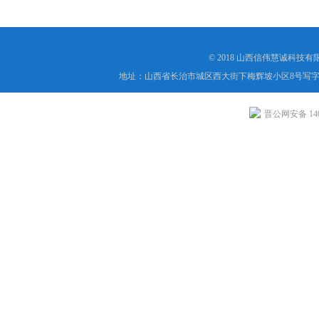
© 2018 山西信伟慧诚科技
地址：山西省长治市城区西大街下梅辉坡小区8号写字楼
晋公网安备 1404