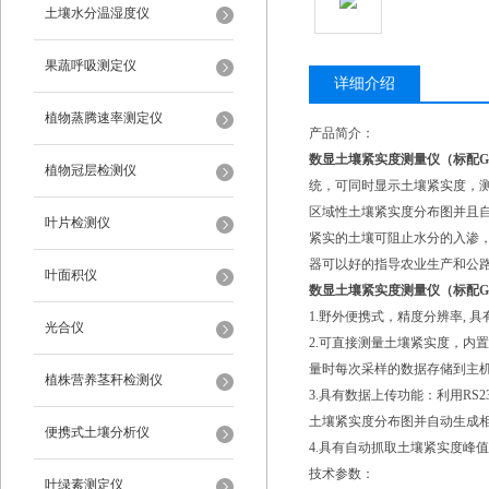
土壤水分温湿度仪
果蔬呼吸测定仪
详细介绍
植物蒸腾速率测定仪
产品简介：
数显土壤紧实度测量仪
（标配G
植物冠层检测仪
统，可同时显示土壤紧实度，
区域性土壤紧实度分布图并且
叶片检测仪
紧实的土壤可阻止水分的入渗
器可以好的指导农业生产和公
叶面积仪
数显土壤紧实度测量仪
（标配G
1.野外便携式，精度分辨率,
光合仪
2.可直接测量土壤紧实度，内
量时每次采样的数据存储到主机
植株营养茎秆检测仪
3.具有数据上传功能：利用R
土壤紧实度分布图并自动生成
便携式土壤分析仪
4.具有自动抓取土壤紧实度峰
技术参数：
叶绿素测定仪