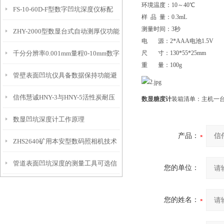
环境温度：10～40℃
FS-10-60D-F型数字凹坑深度仪标配
态的实时监测设备
样 品 量：0.3mL
测量时间：3秒
ZHY-2000型数显台式自动测厚仪功能
IP54级表头分辨率0.01mm量程
电 源：2*AAA电池1.5V
千分分辨率0.001mm量程0-10mm数字
尺 寸：130*55*25mm
特点
10mm！
重 量：100g
管壁表面凹坑仪具备数据保持功能避
埋头度仪技术参数！
信伟慧诚HNY-3与HNY-5活性炭耐压
免测试过程中测针移动导致数据变动
数显糖度计
装箱清单：主机一台
数显凹坑深度计工作原理
强度测定仪技术参数！
产品：
ZHS2640矿用本安型数码照相机技术
管道表面凹坑深度的测量工具可选信
参数！
您的单位：
伟慧诚管道凹坑深度仪！
您的姓名：