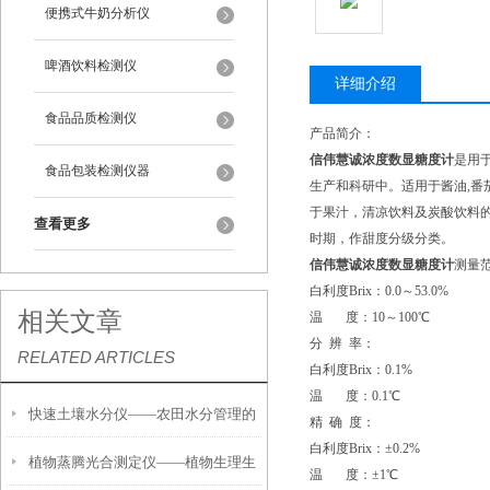
便携式牛奶分析仪
啤酒饮料检测仪
详细介绍
食品品质检测仪
产品简介：
信伟慧诚浓度数显糖度计
是用
食品包装检测仪器
生产和科研中。适用于酱油,番
于果汁，清凉饮料及炭酸饮料
查看更多
时期，作甜度分级分类。
信伟慧诚浓度数显糖度计
测量
白利度Brix：0.0～53.0%
相关文章
温 度：10～100℃
分 辨 率：
RELATED ARTICLES
白利度Brix：0.1%
温 度：0.1℃
快速土壤水分仪——农田水分管理的
精 确 度：
白利度Brix：±0.2%
植物蒸腾光合测定仪——植物生理生
便携式检测工具
温 度：±1℃