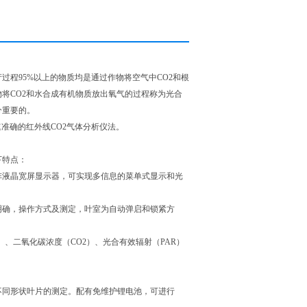
程95%以上的物质均是通过作物将空气中CO2和根
将CO2和水合成有机物质放出氧气的过程称为光合
分重要的。
准确的红外线CO2气体分析仪法。
下特点：
阵液晶宽屏显示器，可实现多信息的菜单式显示和光
明确，操作方式及测定，叶室为自动弹启和锁紧方
、二氧化碳浓度（CO2）、光合有效辐射（PAR）
不同形状叶片的测定。配有免维护锂电池，可进行