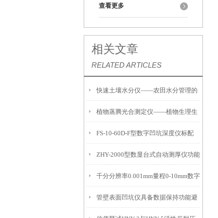
查看更多
相关文章
RELATED ARTICLES
快速土壤水分仪——农田水分管理的
植物蒸腾光合测定仪——植物生理生
便携式检测工具
FS-10-60D-F型数字凹坑深度仪标配
态的实时监测设备
ZHY-2000型数显台式自动测厚仪功能
IP54级表头分辨率0.01mm量程
千分分辨率0.001mm量程0-10mm数字
特点
10mm！
管壁表面凹坑仪具备数据保持功能避
埋头度仪技术参数！