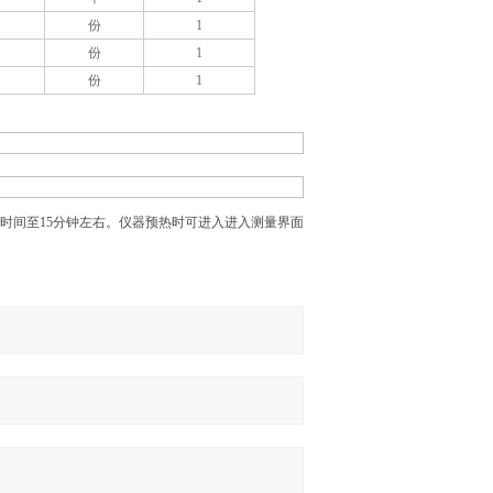
份
1
份
1
份
1
热时间至15分钟左右。仪器预热时可进入进入测量界面