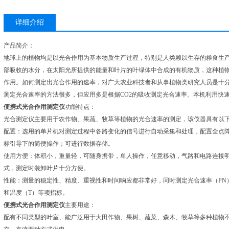
详细介绍
产品简介：
地球上的植物均是以光合作用为基本物质生产过程，特别是人类赖以生存的粮食生产过
部吸收的水分，在太阳光所提供的能量和叶片的叶绿体中合成的有机物质，这种植物
作用。如何测定出光合作用的速率，对广大农业科技者和从事植物类研究人员是十
测定光合速率的方法很多，但应用多是根据CO2的吸收测定光合速率。本机利用快速
便携式光合作用测定仪
功能特点：
光合测定仪主要用于农作物、果蔬、牧草等植物的光合速率的测定，该仪器具有以
配置：选用的单片机对测定过程中各路变化的信号进行自动采集和处理，配置全点
标引导下的简便操作；可进行数据存储。
使用方便：体积小，重量轻，可随身携带，单人操作，任意移动，气路和电路连接
式，测定时装卸叶片十分方便。
性能：测量的稳定性、精度、重视性和时间响应都非常好，同时测定光合速率（PN）
和温度（T）等项指标。
便携式光合作用测定仪
主要用途：
配有不同类型的叶室、能广泛用于大田作物、果树、蔬菜、森木、牧草等多种植物