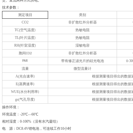
交、直流两种方式供电。
技术参数：
测定项目
类别
CO2
非扩散红外分析器
TC(空气温度
热敏电阻
)
TL(叶片温度
热敏电阻
)
RH(叶室湿度
湿敏电容
)
胞间
非扩散红外分析器
CO2
带有修正滤光片的硅光电池
30
PAR
0-
流量
微型流量计
A(光合速率
根据测量项目得出的数据
)
E(蒸腾速率
根据测量项目得出的数据
)
WUE(水分利用率
根据测量项目得出的数据
)
gs(气孔导度
根据测量项目得出的数据
)
操作环境：
环境温度：-20℃—60℃
相对湿度：0-100%（没有水汽凝结）
电 源：DC8.4V锂电池，可连续工作10小时