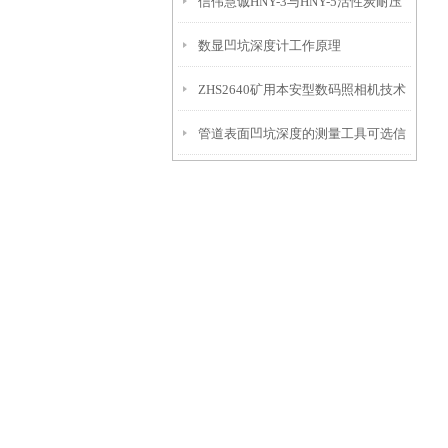
信伟慧诚HNY-3与HNY-5活性炭耐压
免测试过程中测针移动导致数据变动
数显凹坑深度计工作原理
强度测定仪技术参数！
ZHS2640矿用本安型数码照相机技术
管道表面凹坑深度的测量工具可选信
参数！
伟慧诚管道凹坑深度仪！