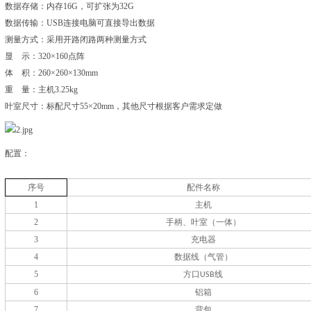
数据存储：内存16G，可扩张为32G
数据传输：USB连接电脑可直接导出数据
测量方式：采用开路闭路两种测量方式
显 示：320×160点阵
体 积：260×260×130mm
重 量：主机3.25kg
叶室尺寸：标配尺寸55×20mm，其他尺寸根据客户需求定做
配置：
序号
配件名称
1
主机
2
手柄、叶室（一体）
3
充电器
4
数据线（气管）
5
方口
线
USB
6
铝箱
7
背包