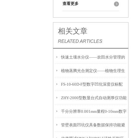
查看更多
相关文章
RELATED ARTICLES
快速土壤水分仪——农田水分管理的
植物蒸腾光合测定仪——植物生理生
便携式检测工具
FS-10-60D-F型数字凹坑深度仪标配
态的实时监测设备
ZHY-2000型数显台式自动测厚仪功能
IP54级表头分辨率0.01mm量程
千分分辨率0.001mm量程0-10mm数字
特点
10mm！
管壁表面凹坑仪具备数据保持功能避
埋头度仪技术参数！