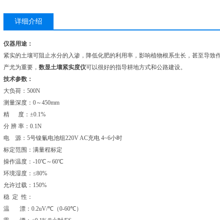
详细介绍
仪器用途：
紧实的土壤可阻止水分的入渗，降低化肥的利用率，影响植物根系生长，甚至导致
产尤为重要，
数显土壤紧实度仪
可以很好的指导耕地方式和公路建设。
技术参数：
大负荷：500N
测量深度：0～450mm
精 度：±0.1%
分 辨 率：0.1N
电 源：5号镍氰电池组220V AC充电 4~6小时
标定范围：满量程标定
操作温度：-10℃～60℃
环境湿度：≤80%
允许过载：150%
稳 定 性：
温 漂：0.2uV/℃（0-60℃）