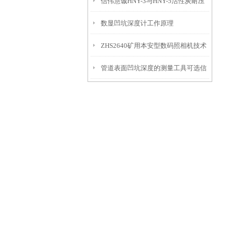
信伟慧诚HNY-3与HNY-5活性炭耐压
免测试过程中测针移动导致数据变动
数显凹坑深度计工作原理
强度测定仪技术参数！
ZHS2640矿用本安型数码照相机技术
管道表面凹坑深度的测量工具可选信
参数！
伟慧诚管道凹坑深度仪！