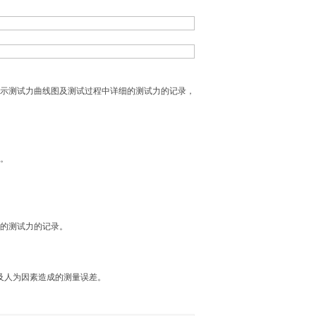
显示测试力曲线图及测试过程中详细的测试力的记录，
确。
细的测试力的记录。
及人为因素造成的测量误差。