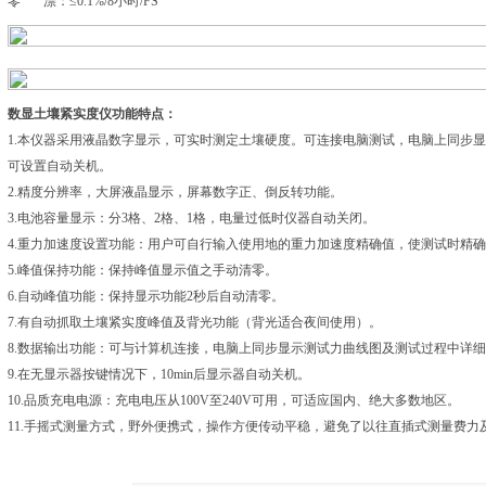
零 漂：≤0.1%/8小时/FS
数显土壤紧实度仪
功能特点：
1.本仪器采用液晶数字显示，可实时测定土壤硬度。可连接电脑测试，电脑上同步
可设置自动关机。
2.精度分辨率，大屏液晶显示，屏幕数字正、倒反转功能。
3.电池容量显示：分3格、2格、1格，电量过低时仪器自动关闭。
4.重力加速度设置功能：用户可自行输入使用地的重力加速度精确值，使测试时精
5.峰值保持功能：保持峰值显示值之手动清零。
6.自动峰值功能：保持显示功能2秒后自动清零。
7.有自动抓取土壤紧实度峰值及背光功能（背光适合夜间使用）。
8.数据输出功能：可与计算机连接，电脑上同步显示测试力曲线图及测试过程中详
9.在无显示器按键情况下，10min后显示器自动关机。
10.品质充电电源：充电电压从100V至240V可用，可适应国内、绝大多数地区。
11.手摇式测量方式，野外便携式，操作方便传动平稳，避免了以往直插式测量费力