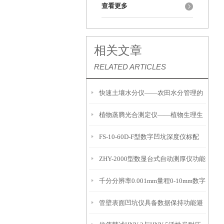
查看更多
相关文章
RELATED ARTICLES
快速土壤水分仪——农田水分管理的
植物蒸腾光合测定仪——植物生理生
便携式检测工具
FS-10-60D-F型数字凹坑深度仪标配
态的实时监测设备
ZHY-2000型数显台式自动测厚仪功能
IP54级表头分辨率0.01mm量程
千分分辨率0.001mm量程0-10mm数字
特点
10mm！
管壁表面凹坑仪具备数据保持功能避
埋头度仪技术参数！