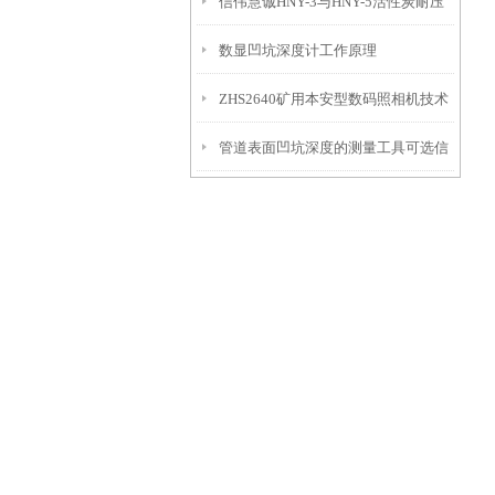
信伟慧诚HNY-3与HNY-5活性炭耐压
免测试过程中测针移动导致数据变动
数显凹坑深度计工作原理
强度测定仪技术参数！
ZHS2640矿用本安型数码照相机技术
管道表面凹坑深度的测量工具可选信
参数！
伟慧诚管道凹坑深度仪！