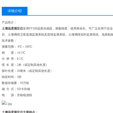
详细介绍
产品简介：
土壤温度测定仪
采用PT100温度传感器，测量精度、使用寿命长。可广泛应用于农
目、土壤墒情卫星遥感监测系统及苗情监测系统、土壤墒情实时监测系统、地质勘
技术参数：
测量范围： 0℃～100℃
精 度：±0.5℃
分 辨 率：0.1℃
缆 长 度：2米（或定制其他长度）
探针长度：20厘米（或定制其他长度）
响应时间：1秒
数据存储量：10万组
储 方 式：SD卡存储
电 源：充电电池组
土壤温度测定仪
主要特点：