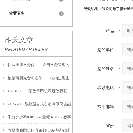
特别说明：我公司除了指针显
查看更多
产品：
相关文章
RELATED ARTICLES
您的单位：
快速土壤水分仪——农田水分管理的
您的姓名：
植物蒸腾光合测定仪——植物生理生
便携式检测工具
联系电话：
FS-10-60D-F型数字凹坑深度仪标配
态的实时监测设备
ZHY-2000型数显台式自动测厚仪功能
IP54级表头分辨率0.01mm量程
常用邮箱：
千分分辨率0.001mm量程0-10mm数字
特点
10mm！
省份：
管壁表面凹坑仪具备数据保持功能避
埋头度仪技术参数！