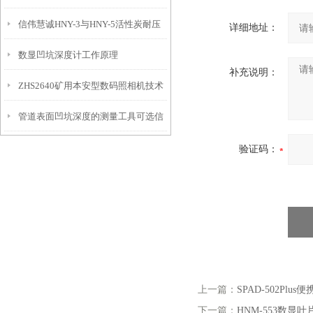
信伟慧诚HNY-3与HNY-5活性炭耐压
免测试过程中测针移动导致数据变动
详细地址：
数显凹坑深度计工作原理
强度测定仪技术参数！
补充说明：
ZHS2640矿用本安型数码照相机技术
管道表面凹坑深度的测量工具可选信
参数！
伟慧诚管道凹坑深度仪！
验证码：
上一篇：
SPAD-502Pl
下一篇：
HNM-553数显