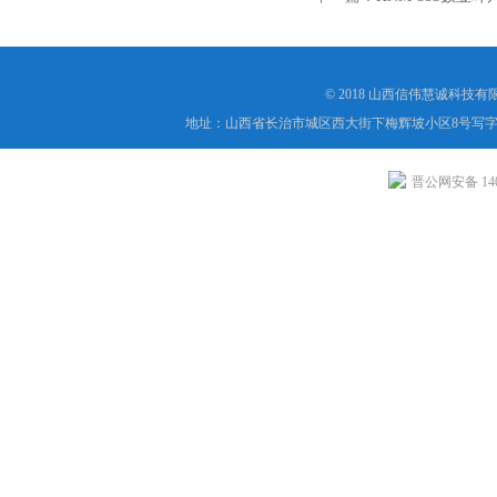
© 2018 山西信伟慧诚科技
地址：山西省长治市城区西大街下梅辉坡小区8号写字楼
晋公网安备 1404