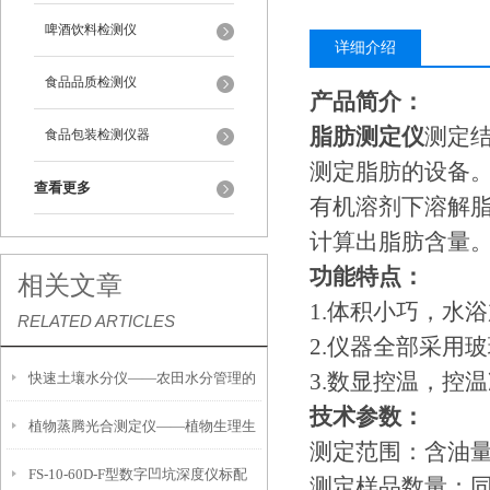
啤酒饮料检测仪
详细介绍
食品品质检测仪
产品简介：
脂肪测定仪
测定结
食品包装检测仪器
测定脂肪的设备
查看更多
有机溶剂下溶解
计算出脂肪含量
功能特点：
相关文章
1.体积小巧，水
RELATED ARTICLES
2.仪器全部采用
3.数显控温，控
快速土壤水分仪——农田水分管理的
技术参数：
植物蒸腾光合测定仪——植物生理生
便携式检测工具
测定范围：含油量
FS-10-60D-F型数字凹坑深度仪标配
态的实时监测设备
测定样品数量：同