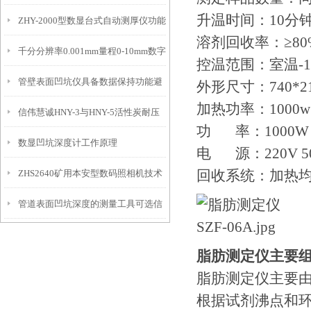
升温时间：10分
ZHY-2000型数显台式自动测厚仪功能
IP54级表头分辨率0.01mm量程
溶剂回收率：≥80
千分分辨率0.001mm量程0-10mm数字
特点
10mm！
控温范围：室温-1
管壁表面凹坑仪具备数据保持功能避
埋头度仪技术参数！
外形尺寸：740*21
加热功率：1000w
信伟慧诚HNY-3与HNY-5活性炭耐压
免测试过程中测针移动导致数据变动
功 率：1000W
数显凹坑深度计工作原理
强度测定仪技术参数！
电 源：220V 5
回收系统：加热
ZHS2640矿用本安型数码照相机技术
管道表面凹坑深度的测量工具可选信
参数！
伟慧诚管道凹坑深度仪！
脂肪测定仪主要
脂肪测定仪主要
根据试剂沸点和