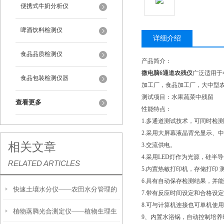
便携式牛奶分析仪
啤酒饮料检测仪
详细介绍
食品品质检测仪
产品简介：
微电脑6通道农残仪
广泛适用于
食品包装检测仪器
加工厂，食品加工厂，大中型
测试项目：水果蔬菜中残留
查看更多
性能特点：
1.多通道测试技术，可同时检
2.采用大屏幕液晶背光显示、
相关文章
3.交流供电。
4.采用LED灯作为光源，硅半
RELATED ARTICLES
5.内置热敏打印机，存储打印 
6.具有自动保存检测结果，并
快速土壤水分仪——农田水分管理的
7.带有反应时间设定和合格设
8.可与计算机连接也可单机使
植物蒸腾光合测定仪——植物生理生
便携式检测工具
9、内置水浴锅，自动控制培养