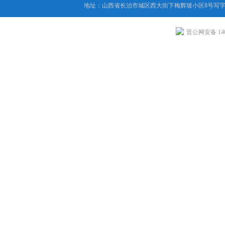
地址：山西省长治市城区西大街下梅辉坡小区8号写字楼
晋公网安备 1404