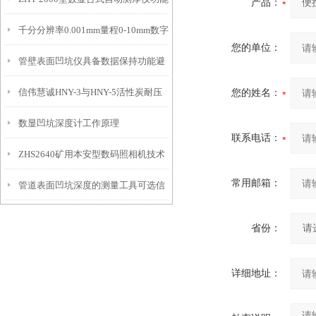
IP54级表头分辨率0.01mm量程
产品：
千分分辨率0.001mm量程0-10mm数字
特点
10mm！
您的单位：
管壁表面凹坑仪具备数据保持功能避
埋头度仪技术参数！
信伟慧诚HNY-3与HNY-5活性炭耐压
您的姓名：
免测试过程中测针移动导致数据变动
数显凹坑深度计工作原理
强度测定仪技术参数！
联系电话：
ZHS2640矿用本安型数码照相机技术
常用邮箱：
管道表面凹坑深度的测量工具可选信
参数！
伟慧诚管道凹坑深度仪！
省份：
详细地址：