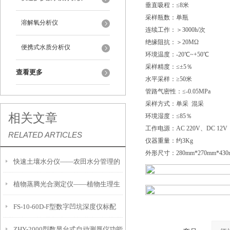
垂直吸程：≤8米
采样瓶数：单瓶
溶解氧分析仪
连续工作：＞3000h/次
绝缘阻抗：＞20MΩ
便携式水质分析仪
环境温度：-20℃~+50℃
采样精度：≤±5％
查看更多
水平采样：≥50米
管路气密性：≤-0.05MPa
采样方式：单采 混采
相关文章
环境湿度：≤85％
工作电源：AC 220V、DC 12V
RELATED ARTICLES
仪器重量：约3Kg
外形尺寸：280mm*270mm*430
快速土壤水分仪——农田水分管理的
植物蒸腾光合测定仪——植物生理生
便携式检测工具
FS-10-60D-F型数字凹坑深度仪标配
态的实时监测设备
ZHY-2000型数显台式自动测厚仪功能