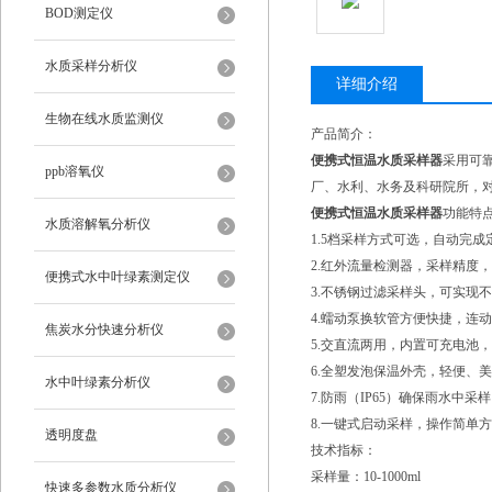
BOD测定仪
水质采样分析仪
详细介绍
生物在线水质监测仪
产品简介：
便携式恒温水质采样器
采用可
ppb溶氧仪
厂、水利、水务及科研院所，
便携式恒温水质采样器
功能特
水质溶解氧分析仪
1.5档采样方式可选，自动完
2.红外流量检测器，采样精度
便携式水中叶绿素测定仪
3.不锈钢过滤采样头，可实现
4.蠕动泵换软管方便快捷，连
焦炭水分快速分析仪
5.交直流两用，内置可充电池
6.全塑发泡保温外壳，轻便、
水中叶绿素分析仪
7.防雨（IP65）确保雨水中采
8.一键式启动采样，操作简单
透明度盘
技术指标：
采样量：10-1000ml
快速多参数水质分析仪