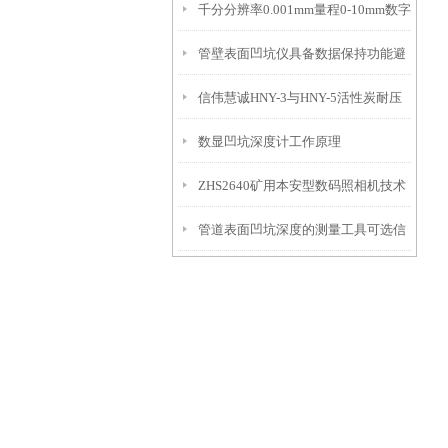
千分分辨率0.001mm量程0-10mm数字
特点
10mm！
管壁表面凹坑仪具备数据保持功能避
埋头度仪技术参数！
信伟慧诚HNY-3与HNY-5活性炭耐压
免测试过程中测针移动导致数据变动
数显凹坑深度计工作原理
强度测定仪技术参数！
ZHS2640矿用本安型数码照相机技术
管道表面凹坑深度的测量工具可选信
参数！
伟慧诚管道凹坑深度仪！