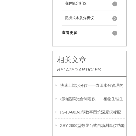
溶解氧分析仪
便携式水质分析仪
查看更多
相关文章
RELATED ARTICLES
快速土壤水分仪——农田水分管理的
植物蒸腾光合测定仪——植物生理生
便携式检测工具
FS-10-60D-F型数字凹坑深度仪标配
态的实时监测设备
ZHY-2000型数显台式自动测厚仪功能
IP54级表头分辨率0.01mm量程