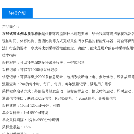
详细介绍
产品简介：
在线式等比例水质采样器
是依据环境监测技术规范要求，结合我国环境污染状况及
现按时间、体积比例、定流比例等方式完成采集污水样品的智能采样器，符合环保部HJ/T
法》行业的要求，水质等比例采样器性能稳定、功能*，能满足用户的各种采样应用
技术指标:
采样程序：可以预先编制多种采样程序，一键式启动
采样记录：可保存10000条采样记录
信息记录：可保存至少2000条信息记录，包括系统断电上电、参数修改、设备故障
流量查询：2年的每小时、每日、每月、每年流量记录，满足用户需求
采样程序启动方式：外部信号触发启动、超标留样启动、预设时间启动、即时启动
通讯信号接口：两路RS232信号、RS485信号、4-20mA信号、开关量信号
采样速度：100ml-1200ml/分钟，可调
单次采样量：1ml-9999ml可调
单次采样间隔：1分钟-9999分钟可调
采样量误差：±5％