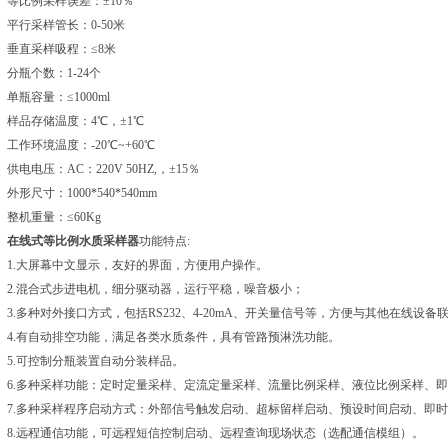
等比例采样误差：±10％
平行采样管长：0-50米
垂直采样吸程：≤8米
分瓶个数：1-24个
单瓶容量：≤1000ml
样品存储温度：4℃，±1℃
工作环境温度：-20℃~+60℃
供电电压：AC：220V 50HZ,，±15％
外形尺寸：1000*540*540mm
整机重量：≤60Kg
在线式等比例水质采样器
功能特点:
1.大屏幕中文显示，友好的界面，方便用户操作。
2.混合式步进电机，细分驱动器，运行平稳，噪音极小；
3.多种对外接口方式，包括RS232、4-20mA、开关量信号等，方便与其他在线设备
4.有自动排空功能，满足各类水质条件，具有管路预淋洗功能。
5.可控制分瓶装置自动分装样品。
6.多种采样功能：定时定量采样、定流定量采样、流量比例采样、液位比例采样、
7.多种采样程序启动方式：外部信号触发启动、超标留样启动、预设时间启动、即
8.远程通信功能，可远程短信控制启动、远程查询现场状态（选配通信模组）。