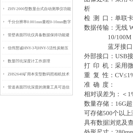
析
ZHY-2000型数显台式自动测厚仪功能
IP54级表头分辨率0.01mm量程
检 测 口：单联
千分分辨率0.001mm量程0-10mm数字
特点
10mm！
数据传输：无线 WiFi
管壁表面凹坑仪具备数据保持功能避
埋头度仪技术参数！
10/100M 有线网
蓝牙接口1
信伟慧诚HNY-3与HNY-5活性炭耐压
免测试过程中测针移动导致数据变动
外部接口：USB接口
数显凹坑深度计工作原理
强度测定仪技术参数！
打 印 机：采用
重 复 性：CV≤1
ZHS2640矿用本安型数码照相机技术
准 确 度：
管道表面凹坑深度的测量工具可选信
参数！
相对误差为：＜1
伟慧诚管道凹坑深度仪！
数量存储：16G
可存储500个以
具有数据浏览及
外形尺寸：280mm*