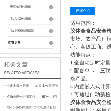
啤酒饮料检测仪
详细介绍
食品品质检测仪
适用范围：
胶体金食品安全
食品包装检测仪器
市场、农产品种
查看更多
心、各级工商、
功能特点：
1.全自动定时定
相关文章
2.配备单卡、三
RELATED ARTICLES
条产品。
3.内置嵌入式计
快速土壤水分仪——农田水分管理的
4.可通过自动新
植物蒸腾光合测定仪——植物生理生
便携式检测工具
胶体金食品安全
FS-10-60D-F型数字凹坑深度仪标配
态的实时监测设备
图像处理：采用 