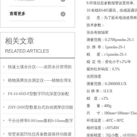
9.环境信息参数报警设置简单
10.有线RS485通讯，传感器
查看更多
注 意：为了延长电池使用寿
技术参数：
光合有效辐射
相关文章
测量范围：0-2700µmolm-2S-1
分 辨 率：1µmolm-2S-1
RELATED ARTICLES
精 度：±1µmolm-2S-1
稳 定 性：变化小于±2%/年
快速土壤水分仪——农田水分管理的
紫外红外响应：0.5%
光照强度
植物蒸腾光合测定仪——植物生理生
便携式检测工具
测量范围：0-200000LUX
分 辨 率：1LUX
FS-10-60D-F型数字凹坑深度仪标配
态的实时监测设备
精 度：±2%
重 量：400g
ZHY-2000型数显台式自动测厚仪功能
IP54级表头分辨率0.01mm量程
尺 寸：180mm×100mm×35m
千分分辨率0.001mm量程0-10mm数字
环境温度：-40℃～80℃
特点
10mm！
相对湿度：≤95%RH
管壁表面凹坑仪具备数据保持功能避
埋头度仪技术参数！
坐标精度： 3位小数，±0.05分(≤