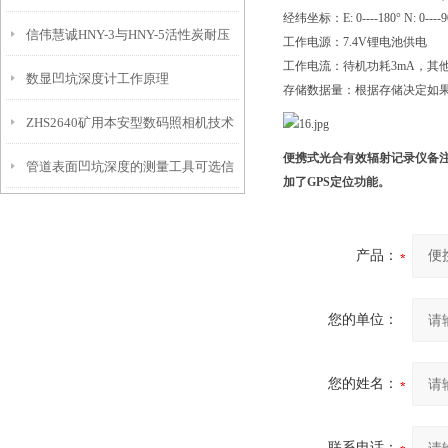
经纬坐标：E: 0----180° N: 0----9
信伟慧诚HNY-3与HNY-5活性炭耐压
免测试过程中测针移动导致数据变动
工作电源：7.4V锂电池供电
工作电流：待机功耗3mA，其
数显凹坑深度计工作原理
强度测定仪技术参数！
存储数据量：根据存储决定如果配
ZHS2640矿用本安型数码照相机技术
便携式光合有效辐射记录仪
备
管道表面凹坑深度的测量工具可选信
参数！
加了GPS定位功能。
伟慧诚管道凹坑深度仪！
产品：
您的单位：
您的姓名：
联系电话：