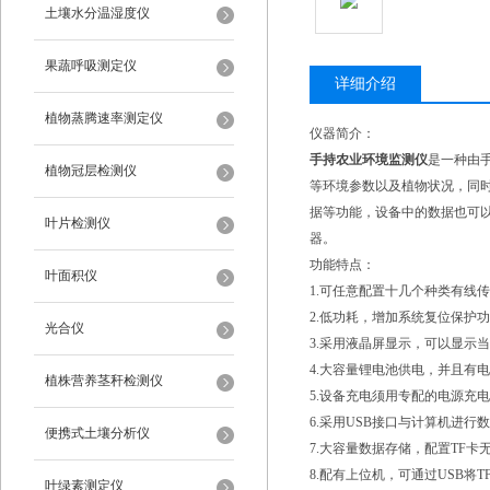
土壤水分温湿度仪
果蔬呼吸测定仪
详细介绍
植物蒸腾速率测定仪
仪器简介：
手持农业环境监测仪
是一种由
植物冠层检测仪
等环境参数以及植物状况，同时
据等功能，设备中的数据也可
叶片检测仪
器。
功能特点：
叶面积仪
1.可任意配置十几个种类有线
2.低功耗，增加系统复位保护
光合仪
3.采用液晶屏显示，可以显示
4.大容量锂电池供电，并且有
植株营养茎秆检测仪
5.设备充电须用专配的电源充电
6.采用USB接口与计算机进
便携式土壤分析仪
7.大容量数据存储，配置TF卡
8.配有上位机，可通过USB
叶绿素测定仪