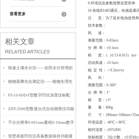
9.环境信息参数报警设置简单
10.有线RS485通讯，传感器
查看更多
注 意：为了延长电池使用寿
技术参数：
风 速：
相关文章
测量范围：0-65m/s
分 辨 率：±0.1m/s
RELATED ARTICLES
精 度：±（0.13-0.015）m/s
启动风速：≤0.5m/s
快速土壤水分仪——农田水分管理的
稳 定 性：＜0.2m/s/yr
风 向：
植物蒸腾光合测定仪——植物生理生
便携式检测工具
测量范围：0-360°
分 辨 率：1°
FS-10-60D-F型数字凹坑深度仪标配
态的实时监测设备
精 度：±3°
重 量：400g
ZHY-2000型数显台式自动测厚仪功能
IP54级表头分辨率0.01mm量程
尺 寸：180mm×100mm×35m
千分分辨率0.001mm量程0-10mm数字
环境温度：-40℃～80℃
特点
10mm！
相对湿度：≤95%RH
管壁表面凹坑仪具备数据保持功能避
埋头度仪技术参数！
坐标精度： 3位小数，±0.05分(≤