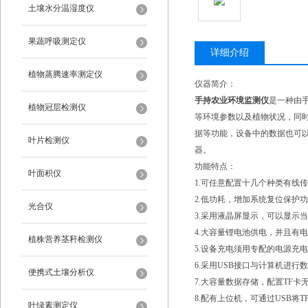
土壤水分温湿度仪
果蔬呼吸测定仪
详细介绍
植物蒸腾速率测定仪
仪器简介：
手持农业环境监测仪
是一种由
植物冠层检测仪
等环境参数以及植物状况，同时
据等功能，设备中的数据也可
叶片检测仪
器。
功能特点：
叶面积仪
1.可任意配置十几个种类有线
2.低功耗，增加系统复位保护
光合仪
3.采用液晶屏显示，可以显示
4.大容量锂电池供电，并且有
植株营养茎秆检测仪
5.设备充电须用专配的电源充电
6.采用USB接口与计算机进
便携式土壤分析仪
7.大容量数据存储，配置TF卡
8.配有上位机，可通过USB
叶绿素测定仪