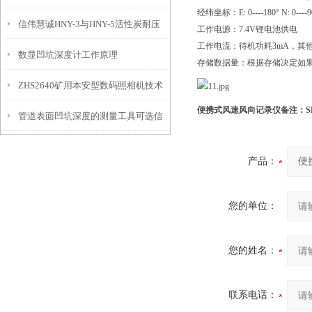
经纬坐标：E: 0----180° N: 0----9
信伟慧诚HNY-3与HNY-5活性炭耐压
免测试过程中测针移动导致数据变动
工作电源：7.4V锂电池供电
工作电流：待机功耗3mA，其
数显凹坑深度计工作原理
强度测定仪技术参数！
存储数据量：根据存储决定如果配
ZHS2640矿用本安型数码照相机技术
便携式风速风向记录仪
备注：SB
管道表面凹坑深度的测量工具可选信
参数！
伟慧诚管道凹坑深度仪！
产品：
您的单位：
您的姓名：
联系电话：