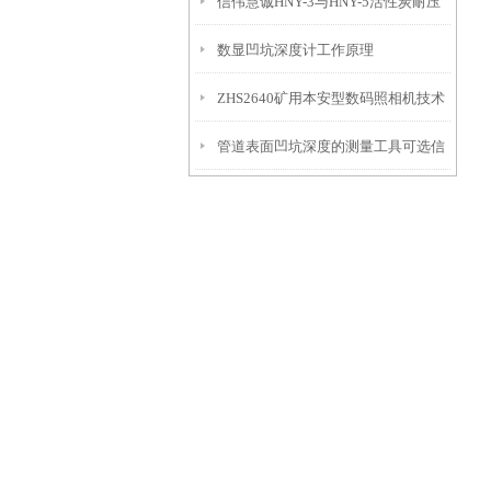
信伟慧诚HNY-3与HNY-5活性炭耐压
免测试过程中测针移动导致数据变动
数显凹坑深度计工作原理
强度测定仪技术参数！
ZHS2640矿用本安型数码照相机技术
管道表面凹坑深度的测量工具可选信
参数！
伟慧诚管道凹坑深度仪！