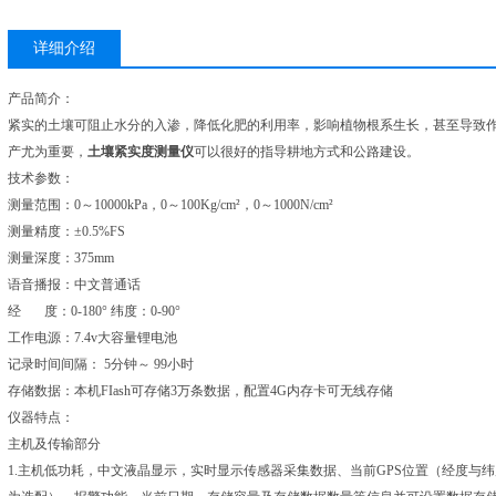
详细介绍
产品简介：
紧实的土壤可阻止水分的入渗，降低化肥的利用率，影响植物根系生长，甚至导致
产尤为重要，
土壤紧实度测量仪
可以很好的指导耕地方式和公路建设。
技术参数：
测量范围：0～10000kPa，0～100Kg/cm²，0～1000N/cm²
测量精度：±0.5%FS
测量深度：375mm
语音播报：中文普通话
经 度：0-180° 纬度：0-90°
工作电源：7.4v大容量锂电池
记录时间间隔： 5分钟～ 99小时
存储数据：本机FIash可存储3万条数据，配置4G内存卡可无线存储
仪器特点：
主机及传输部分
1.主机低功耗，中文液晶显示，实时显示传感器采集数据、当前GPS位置（经度与