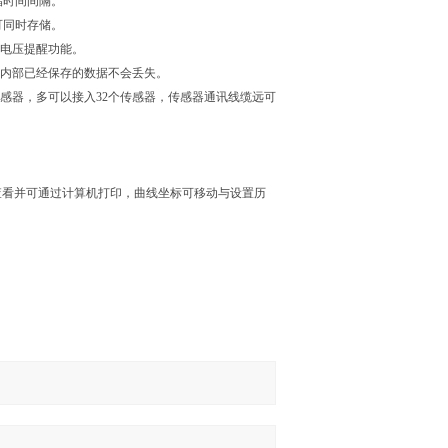
储时间间隔。
据可同时存储。
与低电压提醒功能。
机内部已经保存的数据不会丢失。
传感器，多可以接入32个传感器，传感器通讯线缆远可
段查看并可通过计算机打印，曲线坐标可移动与设置历