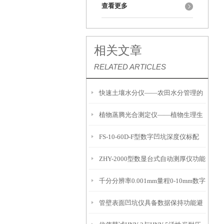
查看更多
相关文章
RELATED ARTICLES
快速土壤水分仪——农田水分管理的
植物蒸腾光合测定仪——植物生理生
便携式检测工具
FS-10-60D-F型数字凹坑深度仪标配
态的实时监测设备
ZHY-2000型数显台式自动测厚仪功能
IP54级表头分辨率0.01mm量程
千分分辨率0.001mm量程0-10mm数字
特点
10mm！
管壁表面凹坑仪具备数据保持功能避
埋头度仪技术参数！