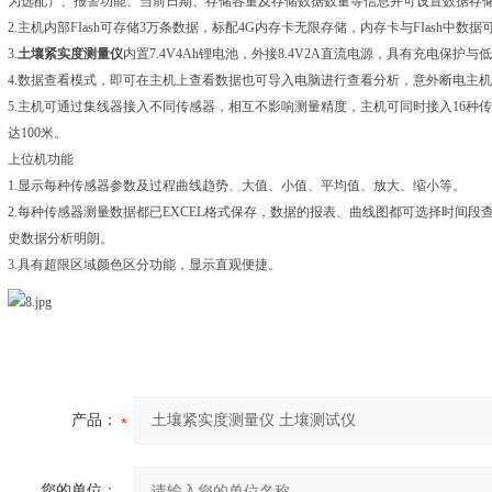
为选配）、报警功能、当前日期、存储容量及存储数据数量等信息并可设置数据存
2.主机内部FIash可存储3万条数据，标配4G内存卡无限存储，内存卡与FIash中数
3.
土壤紧实度测量仪
内置7.4V4Ah锂电池，外接8.4V2A直流电源，具有充电保护
4.数据查看模式，即可在主机上查看数据也可导入电脑进行查看分析，意外断电主
5.主机可通过集线器接入不同传感器，相互不影响测量精度，主机可同时接入16种
达100米。
上位机功能
1.显示每种传感器参数及过程曲线趋势、大值、小值、平均值、放大、缩小等。
2.每种传感器测量数据都已EXCEL格式保存，数据的报表、曲线图都可选择时间
史数据分析明朗。
3.具有超限区域颜色区分功能，显示直观便捷。
产品：
您的单位：