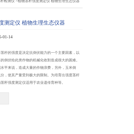
茎秆检测仪
>植物茎秆强度测定仪 植物生理生态仪器
度测定仪 植物生理生态仪器
01-14
等茎杆的强度是决定抗倒伏能力的一个主要因素，以
草的倒伏给此类作物的机械化收割造成很大的困难。
割水平来说，造成大量的作物浪费，另外，玉米倒
充分，使其产量受到极大的限制。为培育出强度茎杆
物茎秆强度测定仪适用于农业遗传育种等。