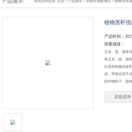
产品展示
您现在的位置:
首页
>
产品展示
>
农林环境检测仪
>
植株营养
植物茎秆强
产品时间：2025-
简要描述：
玉米、粱、烟草
来玉米，梁、烟
以现有机械化收
伏，导致光照不
的作物种子，植
在线咨询