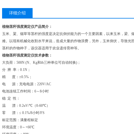
详细介绍
植物茎秆强度测定仪产品简介：
玉米、粱、烟草等茎杆的强度是决定抗倒伏能力的一个主要因素，以来玉米，梁、
难。以现有机械化收割水平来说，造成大量的作物浪费，另外，玉米倒伏，导致光
茎杆的作物种子，该仪器适用于农业遗传育种等。
植物茎秆强度测定仪技术参数：
大负荷：500N (N、Kg和ib三种单位可自动转换)；
分 辨 率：0.1N；
精 度：±0.5%；
电 源：充电电源：220V/AC
电池连续工作时间：6～8小时
稳 定 性：
温 漂：0.2uV/℃（0-60℃）
零 漂：≤ 0.1%/8小时/FS
标定范围：满量程标定
环境温度：0～+60℃