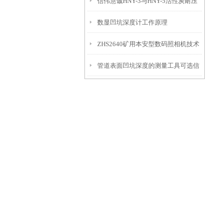
信伟慧诚HNY-3与HNY-5活性炭耐压
免测试过程中测针移动导致数据变动
数显凹坑深度计工作原理
强度测定仪技术参数！
ZHS2640矿用本安型数码照相机技术
管道表面凹坑深度的测量工具可选信
参数！
伟慧诚管道凹坑深度仪！