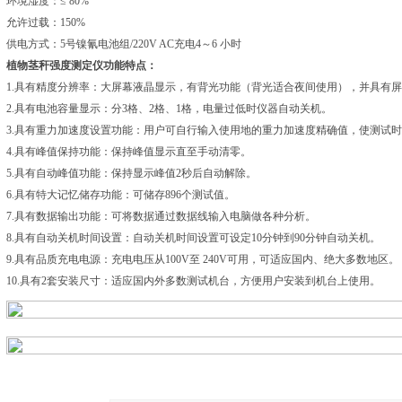
环境湿度：≤ 80%
允许过载：150%
供电方式：5号镍氰电池组/220V AC充电4～6 小时
植物茎秆强度测定仪功能特点：
1.具有精度分辨率：大屏幕液晶显示，有背光功能（背光适合夜间使用），并具有
2.具有电池容量显示：分3格、2格、1格，电量过低时仪器自动关机。
3.具有重力加速度设置功能：用户可自行输入使用地的重力加速度精确值，使测试
4.具有峰值保持功能：保持峰值显示直至手动清零。
5.具有自动峰值功能：保持显示峰值2秒后自动解除。
6.具有特大记忆储存功能：可储存896个测试值。
7.具有数据输出功能：可将数据通过数据线输入电脑做各种分析。
8.具有自动关机时间设置：自动关机时间设置可设定10分钟到90分钟自动关机。
9.具有品质充电电源：充电电压从100V至 240V可用，可适应国内、绝大多数地区。
10.具有2套安装尺寸：适应国内外多数测试机台，方便用户安装到机台上使用。