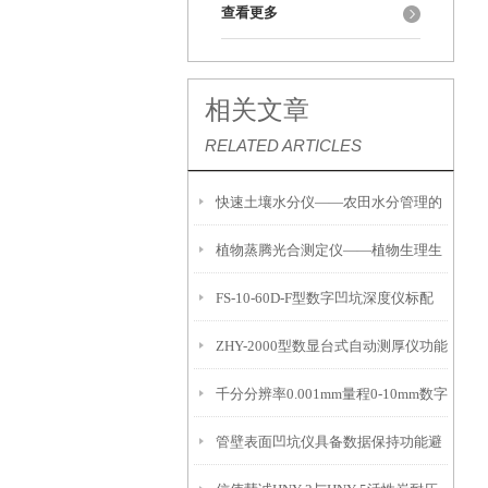
查看更多
相关文章
RELATED ARTICLES
快速土壤水分仪——农田水分管理的
植物蒸腾光合测定仪——植物生理生
便携式检测工具
FS-10-60D-F型数字凹坑深度仪标配
态的实时监测设备
ZHY-2000型数显台式自动测厚仪功能
IP54级表头分辨率0.01mm量程
千分分辨率0.001mm量程0-10mm数字
特点
10mm！
管壁表面凹坑仪具备数据保持功能避
埋头度仪技术参数！