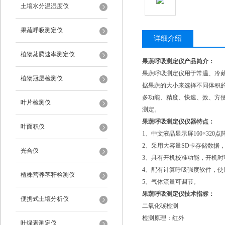
土壤水分温湿度仪
果蔬呼吸测定仪
详细介绍
植物蒸腾速率测定仪
果蔬呼吸测定仪产品简介：
果蔬呼吸测定仪用于常温、冷
植物冠层检测仪
据果蔬的大小来选择不同体积的
多功能、精度、快速、效、方
叶片检测仪
测定。
果蔬呼吸测定仪仪器特点：
叶面积仪
1、中文液晶显示屏160×32
2、采用大容量SD卡存储数据
光合仪
3、具有开机校准功能，开机
4、配有计算呼吸强度软件，使
植株营养茎秆检测仪
5、气体流量可调节。
果蔬呼吸测定仪技术指标：
便携式土壤分析仪
二氧化碳检测
检测原理：红外
叶绿素测定仪