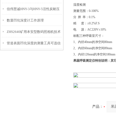
湿度检测
信伟慧诚HNY-3与HNY-5活性炭耐压
免测试过程中测针移动导致数据变动
测量范围：0-100%
分 辨 率：0.1%
数显凹坑深度计工作原理
强度测定仪技术参数！
精 度：±0.2%F.S
电 源：AC220V±10%
ZHS2640矿用本安型数码照相机技术
标配三种呼吸室尺寸：
1、内径40mm的净空间80mm 
管道表面凹坑深度的测量工具可选信
参数！
2、内径60mm的净空间89mm 
3、内径120mm的净空间180m
伟慧诚管道凹坑深度仪！
果蔬呼吸测定仪特别说明：其
产品：