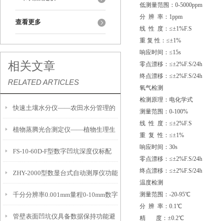
低测量范围：0-5000ppm
分 辨 率：1ppm
查看更多
线 性 度：≤±1%F.S
重 复 性：≤±1%
响应时间：≤15s
相关文章
零点漂移：≤±2%F.S/24h
终点漂移：≤±2%F.S/24h
RELATED ARTICLES
氧气检测
检测原理：电化学式
快速土壤水分仪——农田水分管理的
测量范围：0-100%
线 性 度：≤±2%F.S
植物蒸腾光合测定仪——植物生理生
便携式检测工具
重 复 性：≤±1%
响应时间：30s
FS-10-60D-F型数字凹坑深度仪标配
态的实时监测设备
零点漂移：≤±2%F.S/24h
终点漂移：≤±2%F.S/24h
ZHY-2000型数显台式自动测厚仪功能
IP54级表头分辨率0.01mm量程
温度检测
千分分辨率0.001mm量程0-10mm数字
测量范围：-20-95℃
特点
10mm！
分 辨 率：0.1℃
管壁表面凹坑仪具备数据保持功能避
埋头度仪技术参数！
精 度：±0.2℃