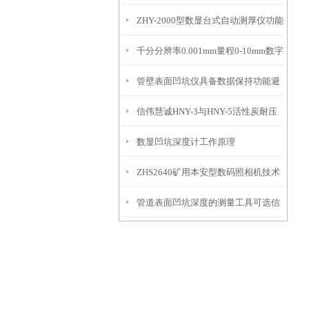
ZHY-2000型数显台式自动测厚仪功能
IP54级表头分辨率0.01mm量程
千分分辨率0.001mm量程0-10mm数字
特点
10mm！
管壁表面凹坑仪具备数据保持功能避
埋头度仪技术参数！
信伟慧诚HNY-3与HNY-5活性炭耐压
免测试过程中测针移动导致数据变动
数显凹坑深度计工作原理
强度测定仪技术参数！
ZHS2640矿用本安型数码照相机技术
管道表面凹坑深度的测量工具可选信
参数！
伟慧诚管道凹坑深度仪！