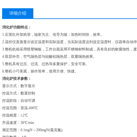
详细介绍
消化炉功能特点：
1.石英红外加热管，辐射为主、传导为辅；加热时间快，效率。
2.温控仪直接显示设定温度和实际温度，当实际温度达到设定温度时，仪器将自动
3.整机机箱采用喷塑钢板，工作台面采用不锈钢材料制成，具有良好的耐腐蚀性，
4.双层外壳，空气隔热层与硅酸铝隔热层，双重隔热效果。
5.整机具有过压、过流、过热等多重保护，安全可靠。
6.整机小巧美观，操作简单，使用方便、快捷。
消化炉技术参数：
显示方式：数字显示
控温方式：数显控制
控温阶段：自动可调
控温范围：室温-600℃
控温精度：±2℃
升温速度：30℃/min
测定范围：0.1mgN～200mgN(毫克氮)