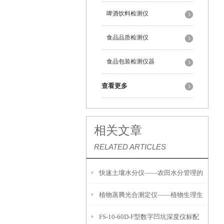
啤酒饮料检测仪
食品品质检测仪
食品包装检测仪器
查看更多
相关文章
RELATED ARTICLES
快速土壤水分仪——农田水分管理的
植物蒸腾光合测定仪——植物生理生
便携式检测工具
FS-10-60D-F型数字凹坑深度仪标配
态的实时监测设备