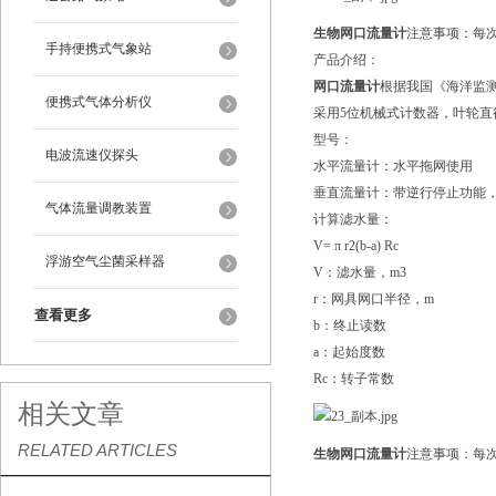
生物网口流量计
注意事项：每
手持便携式气象站
产品介绍：
网口流量计
根据我国《海洋监测规
便携式气体分析仪
采用5位机械式计数器，叶轮直
型号：
电波流速仪探头
水平流量计：水平拖网使用
垂直流量计：带逆行停止功能
气体流量调教装置
计算滤水量：
V= π r2(b-a) Rc
浮游空气尘菌采样器
V：滤水量，m3
r：网具网口半径，m
查看更多
b：终止读数
a：起始度数
Rc：转子常数
相关文章
RELATED ARTICLES
生物网口流量计
注意事项：每