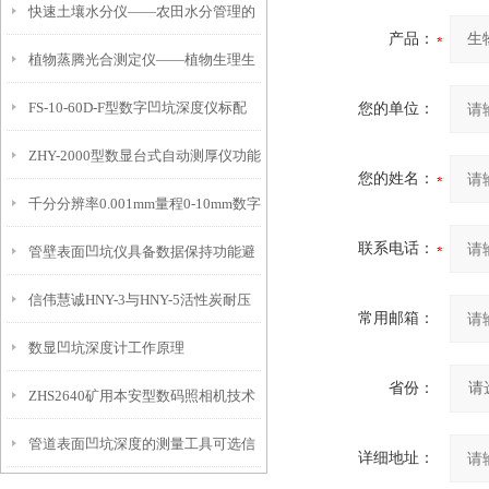
快速土壤水分仪——农田水分管理的
产品：
植物蒸腾光合测定仪——植物生理生
便携式检测工具
FS-10-60D-F型数字凹坑深度仪标配
您的单位：
态的实时监测设备
ZHY-2000型数显台式自动测厚仪功能
IP54级表头分辨率0.01mm量程
您的姓名：
千分分辨率0.001mm量程0-10mm数字
特点
10mm！
联系电话：
管壁表面凹坑仪具备数据保持功能避
埋头度仪技术参数！
信伟慧诚HNY-3与HNY-5活性炭耐压
免测试过程中测针移动导致数据变动
常用邮箱：
数显凹坑深度计工作原理
强度测定仪技术参数！
省份：
ZHS2640矿用本安型数码照相机技术
管道表面凹坑深度的测量工具可选信
参数！
详细地址：