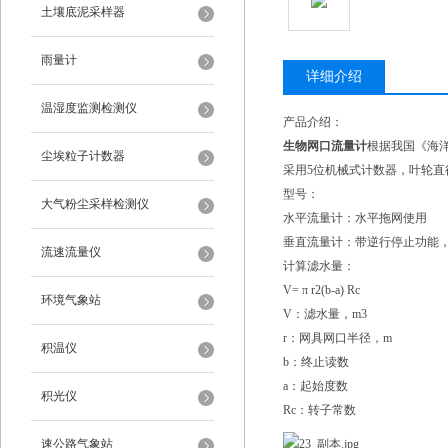
土壤底泥采样器
雨量计
详细介绍
温湿度监测检测仪
产品介绍：
生物网口流量计
根据我国《海洋监
尘埃粒子计数器
采用5位机械式计数器，叶轮直
型号：
大气粉尘采样检测仪
水平流量计：水平拖网使用
垂直流量计：带逆行停止功能
流速流量仪
计算滤水量：
V= π r2(b-a) Rc
环境气象站
V：滤水量，m3
r：网具网口半径，m
积温仪
b：终止读数
a：起始度数
积光仪
Rc：转子常数
速公路气象站