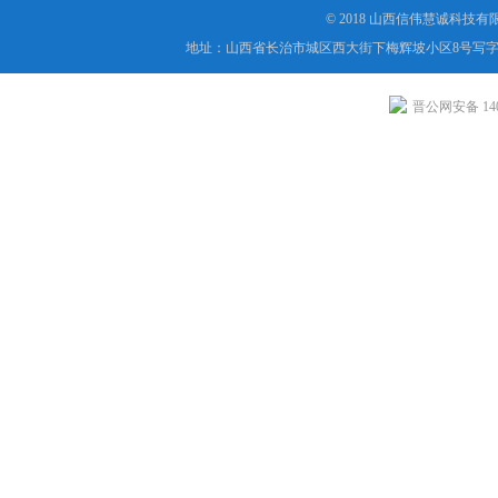
© 2018 山西信伟慧诚科技
地址：山西省长治市城区西大街下梅辉坡小区8号写字楼
晋公网安备 1404