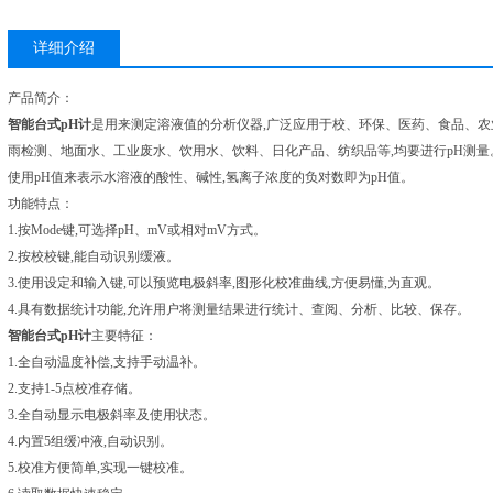
详细介绍
产品简介：
智能台式pH计
是用来测定溶液值的分析仪器,广泛应用于校、环保、医药、食品、
雨检测、地面水、工业废水、饮用水、饮料、日化产品、纺织品等,均要进行pH测量
使用pH值来表示水溶液的酸性、碱性,氢离子浓度的负对数即为pH值。
功能特点：
1.按Mode键,可选择pH、mV或相对mV方式。
2.按校校键,能自动识别缓液。
3.使用设定和输入键,可以预览电极斜率,图形化校准曲线,方便易懂,为直观。
4.具有数据统计功能,允许用户将测量结果进行统计、查阅、分析、比较、保存。
智能台式pH计
主要特征：
1.全自动温度补偿,支持手动温补。
2.支持1-5点校准存储。
3.全自动显示电极斜率及使用状态。
4.内置5组缓冲液,自动识别。
5.校准方便简单,实现一键校准。