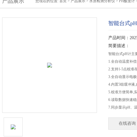
产品展示
您现在的位置:
首页
>
产品展示
>
水质检测分析仪
>
PH酸度计
智能台式p
产品时间：2025-
简要描述：
智能台式pH计主
1.全自动温度补
2.支持1-5点校准
3.全自动显示电
4.内置5组缓冲液
5.校准方便简单
6.读取数据快速
7.同步显示pH
在线咨询