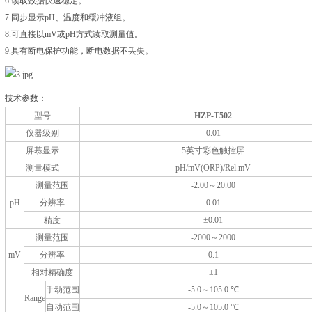
6.读取数据快速稳定。
7.同步显示pH、温度和缓冲液组。
8.可直接以mV或pH方式读取测量值。
9.具有断电保护功能，断电数据不丢失。
技术参数：
型号
HZP-T502
仪器级别
0.01
屏慕显示
5
英寸彩色触控屏
测量模式
pH/mV(ORP)/Rel.mV
测量范围
-2.00
～
20.00
pH
分辨率
0.01
精度
±
0.01
测量范围
-2000
～
2000
mV
分辨率
0.1
相对精确度
±
1
手动范围
-5.0
～
105.0
℃
Range
自动范围
-5.0
～
105.0
℃