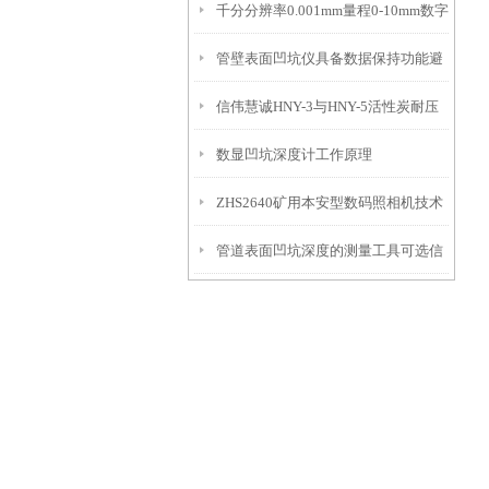
千分分辨率0.001mm量程0-10mm数字
特点
10mm！
管壁表面凹坑仪具备数据保持功能避
埋头度仪技术参数！
信伟慧诚HNY-3与HNY-5活性炭耐压
免测试过程中测针移动导致数据变动
数显凹坑深度计工作原理
强度测定仪技术参数！
ZHS2640矿用本安型数码照相机技术
管道表面凹坑深度的测量工具可选信
参数！
伟慧诚管道凹坑深度仪！