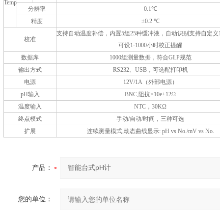
Temp
分辨率
0.1
℃
精度
±
0.2
℃
支持自动温度补偿，内置
5
组
25
种缓冲液，自动识别支持自定义
校准
可设
1-1000
小时校正提醒
数据库
1000
组测量数据，符合
GLP
规范
输出方式
RS232
、
USB
，可选配打印机
电源
12V/1A
（外部电源）
pH
输入
BNC,
阻抗
>10e+12
Ω
温度输入
NTC
，
30K
Ω
终点模式
手动
/
自动
/
时间，三种可选
扩展
连续测量模式
,
动态曲线显示
: pH vs No./mV vs No.
产品：
您的单位：