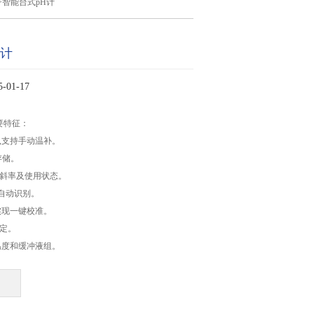
>智能台式pH计
H计
01-17
要特征：
偿,支持手动温补。
存储。
极斜率及使用状态。
,自动识别。
,实现一键校准。
稳定。
、温度和缓冲液组。