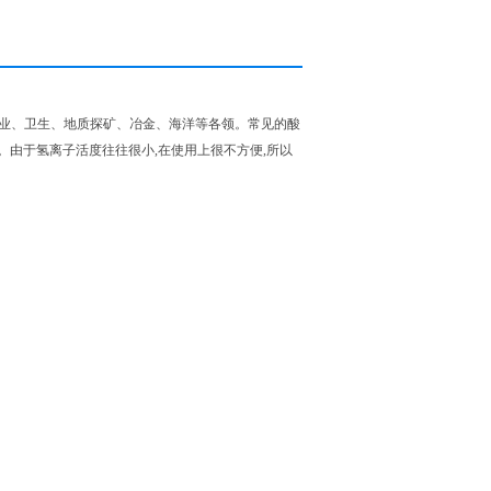
农业、卫生、地质探矿、冶金、海洋等各领。常见的酸
。由于氢离子活度往往很小,在使用上很不方便,所以