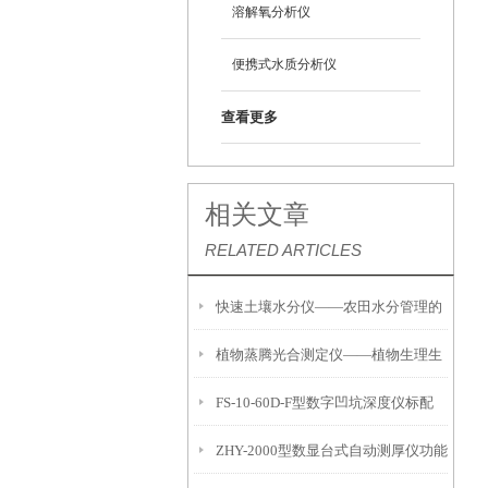
溶解氧分析仪
便携式水质分析仪
查看更多
相关文章
RELATED ARTICLES
快速土壤水分仪——农田水分管理的
植物蒸腾光合测定仪——植物生理生
便携式检测工具
FS-10-60D-F型数字凹坑深度仪标配
态的实时监测设备
ZHY-2000型数显台式自动测厚仪功能
IP54级表头分辨率0.01mm量程