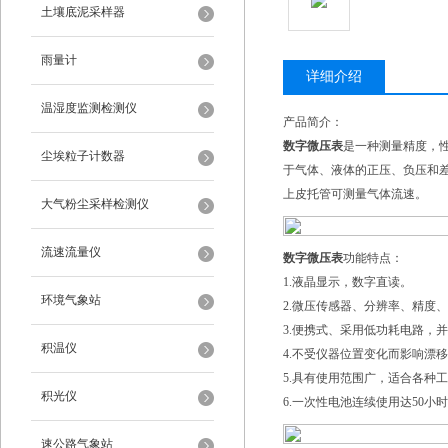
土壤底泥采样器
雨量计
详细介绍
温湿度监测检测仪
产品简介：
数字微压表
是一种测量精度，
尘埃粒子计数器
于气体、液体的正压、负压和
上皮托管可测量气体流速。
大气粉尘采样检测仪
流速流量仪
数字微压表
功能特点：
1.液晶显示，数字直读。
环境气象站
2.微压传感器、分辨率、精度
3.便携式、采用低功耗电路，
积温仪
4.不受仪器位置变化而影响漂
5.具有使用范围广，适合各种
积光仪
6.一次性电池连续使用达50小
速公路气象站