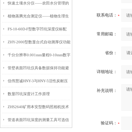
快速土壤水分仪——农田水分管理的
联系电话：
植物蒸腾光合测定仪——植物生理生
便携式检测工具
FS-10-60D-F型数字凹坑深度仪标配
态的实时监测设备
常用邮箱：
ZHY-2000型数显台式自动测厚仪功能
IP54级表头分辨率0.01mm量程
省份：
千分分辨率0.001mm量程0-10mm数字
特点
10mm！
管壁表面凹坑仪具备数据保持功能避
埋头度仪技术参数！
详细地址：
信伟慧诚HNY-3与HNY-5活性炭耐压
免测试过程中测针移动导致数据变动
补充说明：
数显凹坑深度计工作原理
强度测定仪技术参数！
ZHS2640矿用本安型数码照相机技术
管道表面凹坑深度的测量工具可选信
参数！
验证码：