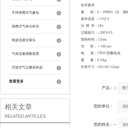
技术要求
量 程：0－1999Pa（注；
手持便携式气象站
基本误差：+1%F.S
分 辨 率：1Pa
便携式气体分析仪
过载能力：≤200％FS
预热时间：15min
电波流速仪探头
功 耗：＜100 mw
电 源：1节9V层叠电池
气体流量调教装置
重 量：0.23kg
外形尺寸：165×82×32mm
浮游空气尘菌采样器
查看更多
产品：
相关文章
您的单位：
RELATED ARTICLES
您的姓名：