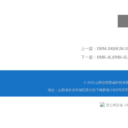
伟慧诚管道凹坑深度仪！
上一篇：
DHM-200|HGM
下一篇：
HMK-4L|HM
© 2018 山西信伟慧诚科技
地址：山西省长治市城区西大街下梅辉坡小区8号写字楼
晋公网安备 1404