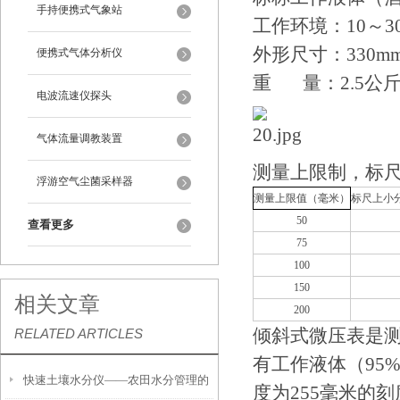
手持便携式气象站
工作环境：10～3
外形尺寸：330mm×
便携式气体分析仪
重 量：2.5公
电波流速仪探头
气体流量调教装置
测量上限制，标
浮游空气尘菌采样器
测量上限值（毫米）
标尺上小
50
查看更多
75
100
150
相关文章
200
倾斜式微压表是
RELATED ARTICLES
有工作液体（95
快速土壤水分仪——农田水分管理的
度为255毫米的