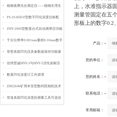
上，水准指示器
植物蒸腾光合测定仪——植物生理生
便携式检测工具
测量管固定在五
FS-10-60D-F型数字凹坑深度仪标配
态的实时监测设备
形板上的数字0.2、0
ZHY-2000型数显台式自动测厚仪功能
IP54级表头分辨率0.01mm量程
千分分辨率0.001mm量程0-10mm数字
特点
10mm！
产品：
管壁表面凹坑仪具备数据保持功能避
埋头度仪技术参数！
您的单位：
信伟慧诚HNY-3与HNY-5活性炭耐压
免测试过程中测针移动导致数据变动
数显凹坑深度计工作原理
强度测定仪技术参数！
您的姓名：
ZHS2640矿用本安型数码照相机技术
联系电话：
管道表面凹坑深度的测量工具可选信
参数！
伟慧诚管道凹坑深度仪！
常用邮箱：