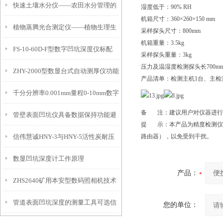
快速土壤水分仪——农田水分管理的
湿度低于：90% RH
机箱尺寸：360×260×150 mm
植物蒸腾光合测定仪——植物生理生
便携式检测工具
采样探头尺寸：800mm
机箱重量：3.5kg
FS-10-60D-F型数字凹坑深度仪标配
态的实时监测设备
采样探头重量：3kg
压力及温湿度检测探头长700mm
ZHY-2000型数显台式自动测厚仪功能
IP54级表头分辨率0.01mm量程
产品清单：检测主机1台、主检
千分分辨率0.001mm量程0-10mm数字
特点
10mm！
备 注：建议用户对仪器进行
管壁表面凹坑仪具备数据保持功能避
埋头度仪技术参数！
提 示：本产品为精度检测仪
信伟慧诚HNY-3与HNY-5活性炭耐压
路由器），以免受到干扰。
免测试过程中测针移动导致数据变动
数显凹坑深度计工作原理
强度测定仪技术参数！
产品：
ZHS2640矿用本安型数码照相机技术
管道表面凹坑深度的测量工具可选信
参数！
您的单位：