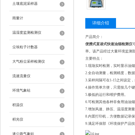
土壤底泥采样器
雨量计
详细介绍
温湿度监测检测仪
产品简介：
便携式直读式快速油烟检测仪
尘埃粒子计数器
率。该产品经过大量环境监测
主要特点：
大气粉尘采样检测仪
1.现场实时检测，实时显示油
2.全自动测量，检测精度，数
流速流量仪
3.采样间隔可在1-15之间设
4.操作简单方便，只需按几个
环境气象站
5.极低的运行和维护费用。
6.可检测其他各种非食用油油
积温仪
7.增加风速、静压、温湿度测
8.内置打印机，方便数据记录
积光仪
9.满足环保部《环境保护产品技术
速公路气象站