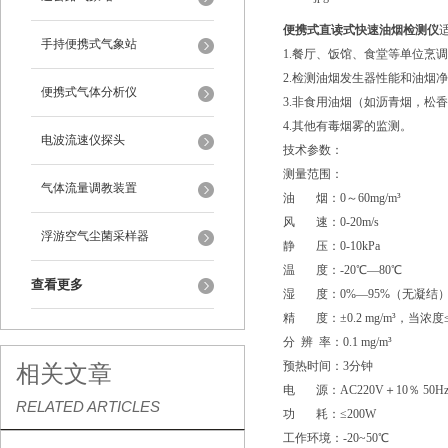
便携式直读式快速油烟检测仪
手持便携式气象站
1.餐厅、饭馆、食堂等单位烹
2.检测油烟发生器性能和油烟
便携式气体分析仪
3.非食用油烟（如沥青烟，松
4.其他有毒烟雾的监测。
电波流速仪探头
技术参数：
测量范围：
气体流量调教装置
油 烟：0～60mg/m³
风 速：0-20m/s
浮游空气尘菌采样器
静 压：0-10kPa
温 度：-20℃—80℃
查看更多
湿 度：0%—95%（无凝结
精 度：±0.2 mg/m³，当浓度≤
分 辨 率：0.1 mg/m³
预热时间：3分钟
相关文章
电 源：AC220V＋10％ 50H
RELATED ARTICLES
功 耗：≤200W
工作环境：-20~50℃