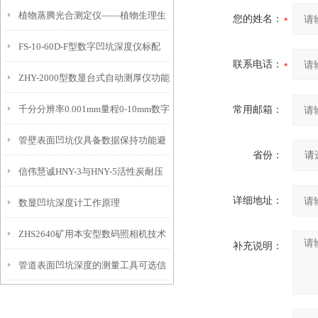
植物蒸腾光合测定仪——植物生理生
便携式检测工具
您的姓名：
FS-10-60D-F型数字凹坑深度仪标配
态的实时监测设备
联系电话：
ZHY-2000型数显台式自动测厚仪功能
IP54级表头分辨率0.01mm量程
千分分辨率0.001mm量程0-10mm数字
常用邮箱：
特点
10mm！
管壁表面凹坑仪具备数据保持功能避
埋头度仪技术参数！
省份：
信伟慧诚HNY-3与HNY-5活性炭耐压
免测试过程中测针移动导致数据变动
详细地址：
数显凹坑深度计工作原理
强度测定仪技术参数！
ZHS2640矿用本安型数码照相机技术
补充说明：
管道表面凹坑深度的测量工具可选信
参数！
伟慧诚管道凹坑深度仪！