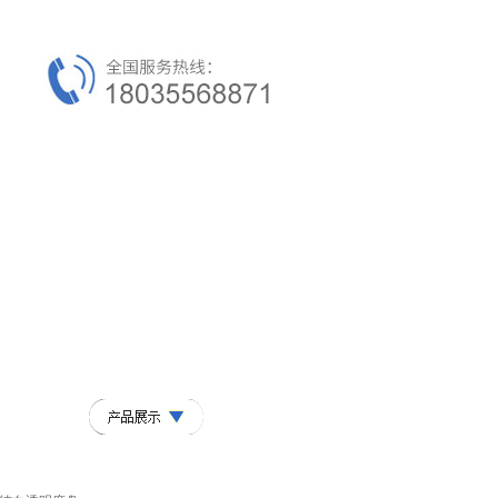
在线留言
联系我们