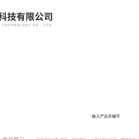
产品展示
行业资讯
技术支持
在线商店