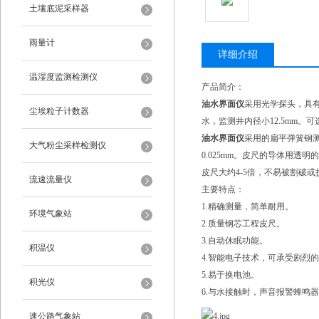
土壤底泥采样器
雨量计
详细介绍
温湿度监测检测仪
产品简介：
油水界面仪
采用光学探头，具有工
尘埃粒子计数器
水，监测井内径小12.5mm
油水界面仪
采用的扁平弹簧钢测
大气粉尘采样检测仪
0.025mm。皮尺的导体用透
皮尺大约4-5倍，不易被割破
流速流量仪
主要特点：
1.精确测量，简单耐用。
环境气象站
2.质量钢芯工程皮尺。
3.自动休眠功能。
积温仪
4.智能电子技术，可承受剧烈
5.易于换电池。
积光仪
6.与水接触时，声音报警蜂鸣器
速公路气象站