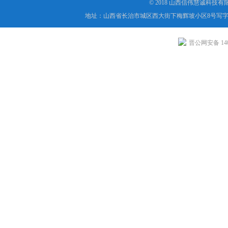
© 2018 山西信伟慧诚科技
地址：山西省长治市城区西大街下梅辉坡小区8号写字楼
晋公网安备 1404