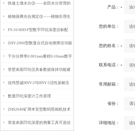
快速土壤水分仪——农田水分管理的
产品：
植物蒸腾光合测定仪——植物生理生
便携式检测工具
您的单位：
FS-10-60D-F型数字凹坑深度仪标配
态的实时监测设备
ZHY-2000型数显台式自动测厚仪功能
IP54级表头分辨率0.01mm量程
您的姓名：
千分分辨率0.001mm量程0-10mm数字
特点
10mm！
联系电话：
管壁表面凹坑仪具备数据保持功能避
埋头度仪技术参数！
信伟慧诚HNY-3与HNY-5活性炭耐压
免测试过程中测针移动导致数据变动
常用邮箱：
数显凹坑深度计工作原理
强度测定仪技术参数！
省份：
ZHS2640矿用本安型数码照相机技术
管道表面凹坑深度的测量工具可选信
详细地址：
参数！