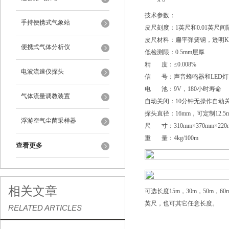
技术参数：
手持便携式气象站
皮尺刻度：1英尺和0.01英尺
皮尺材料：扁平弹簧钢，透明Ky
便携式气体分析仪
低检测限：0.5mm层厚
精 度：≤0.008%
电波流速仪探头
信 号：声音蜂鸣器和LED灯
电 池：9V，180小时寿命
气体流量调教装置
自动关闭：10分钟无操作自动
探头直径：16mm，可定制12.5
浮游空气尘菌采样器
尺 寸：310mm×370mm×220
重 量：4kg/100m
查看更多
相关文章
可选长度15m，30m，50m，60m，
英尺，也可其它任意长度。
RELATED ARTICLES