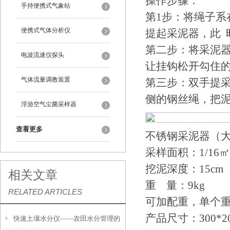
操作步骤：
手持便携式气象站
第1步：将绳子
便携式气体分析仪
提起采泥器，此 
第二步：将采泥
电波流速仪探头
让挂钩松开勾住
气体流量调教装置
第三步：双手提
侧的钢丝绳，把
浮游空气尘菌采样器
查看更多
不锈钢采泥器（
采样面积：1/16㎡
挖泥深度：15cm
相关文章
重 量：9kg
RELATED ARTICLES
可加配重，单个重
产品尺寸：300*2
快速土壤水分仪——农田水分管理的