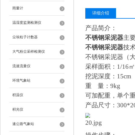
雨量计
详细介绍
温湿度监测检测仪
产品简介：
不锈钢采泥器
主
尘埃粒子计数器
不锈钢采泥器
技
大气粉尘采样检测仪
不锈钢采泥器（
采样面积：1/16㎡
流速流量仪
挖泥深度：15cm
环境气象站
重 量：9kg
可加配重，单个重
积温仪
产品尺寸：300*2
积光仪
速公路气象站