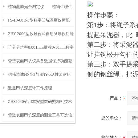
植物蒸腾光合测定仪——植物生理生
便携式检测工具
操作步骤：
FS-10-60D-F型数字凹坑深度仪标配
态的实时监测设备
第1步：将绳子
提起采泥器，此 
ZHY-2000型数显台式自动测厚仪功能
IP54级表头分辨率0.01mm量程
第二步：将采泥
千分分辨率0.001mm量程0-10mm数字
特点
10mm！
让挂钩松开勾住
管壁表面凹坑仪具备数据保持功能避
埋头度仪技术参数！
第三步：双手提
侧的钢丝绳，把
信伟慧诚HNY-3与HNY-5活性炭耐压
免测试过程中测针移动导致数据变动
数显凹坑深度计工作原理
强度测定仪技术参数！
产品：
ZHS2640矿用本安型数码照相机技术
管道表面凹坑深度的测量工具可选信
参数！
您的单位：
伟慧诚管道凹坑深度仪！
您的姓名：