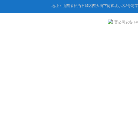
地址：山西省长治市城区西大街下梅辉坡小区8号写字楼
晋公网安备 1404