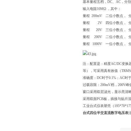
基本量程五档，DC、AC，分别为：
输入电阻10MΩ ，其中：
量程 200mV 二位小数点， 分辨力
量程 2V 四位小数点， 分辨力 
量程 20V 三位小数点， 分辨
量程 200V 二位小数点， 分辨
量程 1000V 一位小数点， 分辨
注：配置是：精度AC/DC变
等），可采用真有效值（TRM
准确度：DC时于0.1%；AC
过载容限：200mV档，200V峰值；
窗口采用双层滤光，显示亮清
采用双面PCB板，插接与贴片
工业台式仪表塑壳（195*70*
台式四位半交直流数字电压表