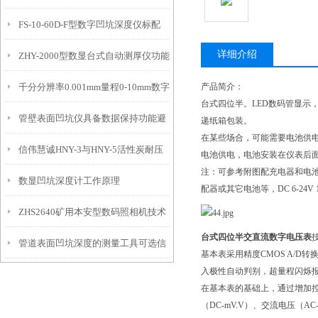
FS-10-60D-F型数字凹坑深度仪标配
态的实时监测设备
详细介绍
ZHY-2000型数显台式自动测厚仪功能
IP54级表头分辨率0.01mm量程
千分分辨率0.001mm量程0-10mm数字
产品简介：
特点
10mm！
台式四位半。LED数码管显示
管壁表面凹坑仪具备数据保持功能避
埋头度仪技术参数！
递纸箱包装。
在某些场合，可能需要电池供电
信伟慧诚HNY-3与HNY-5活性炭耐压
免测试过程中测针移动导致数据变动
电池供电，电池安装在仪表后
注：可参考附图配充电器和电池
数显凹坑深度计工作原理
强度测定仪技术参数！
配器或其它电池等，DC 6-24V
ZHS2640矿用本安型数码照相机技术
台式四位半交直流数字电压表
管道表面凹坑深度的测量工具可选信
参数！
基本表采用精度CMOS A/D转
入极性自动判别，超量程闪烁
伟慧诚管道凹坑深度仪！
在基本表的基础上，通过增加控
（DC-mV.V）、交流电压（A