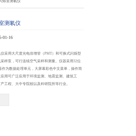
闪烁室测氡仪
室测氡仪
01-16
仪采用大尺度光电倍增管（PMT）和可换式闪烁型
采样泵，可行连续空气采样和测量。仪器采用32位
器作为数据处理单元，大屏幕彩色中文菜单，操作简
泛应用可广泛应用于环境监测、地震监测、建筑工
矿产工程、大中专院校以及科研院所等行业。