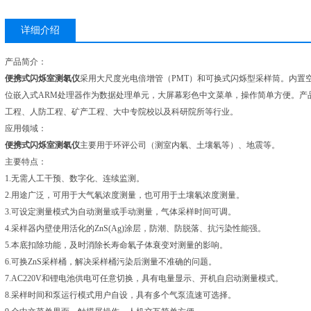
详细介绍
产品简介：
便携式闪烁室测氡仪
采用大尺度光电倍增管（PMT）和可换式闪烁型采样筒。内置
位嵌入式ARM处理器作为数据处理单元，大屏幕彩色中文菜单，操作简单方便。产
工程、人防工程、矿产工程、大中专院校以及科研院所等行业。
应用领域：
便携式闪烁室测氡仪
主要用于环评公司（测室内氡、土壤氡等）、地震等。
主要特点：
1.无需人工干预、数字化、连续监测。
2.用途广泛，可用于大气氡浓度测量，也可用于土壤氡浓度测量。
3.可设定测量模式为自动测量或手动测量，气体采样时间可调。
4.采样器内壁使用活化的ZnS(Ag)涂层，防潮、防脱落、抗污染性能强。
5.本底扣除功能，及时消除长寿命氡子体衰变对测量的影响。
6.可换ZnS采样桶，解决采样桶污染后测量不准确的问题。
7.AC220V和锂电池供电可任意切换，具有电量显示、开机自启动测量模式。
8.采样时间和泵运行模式用户自设，具有多个气泵流速可选择。