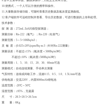
9.全中文菜单界面、触摸屏操作，人机交互简单方便。
10.便携式，一个人可以方便的携带和操作。
11.大量数据存储功能，可随时查看历史数据及氡浓度监测曲线。
12.客户端软件可远程控制并查看、导出历史数据，可进行数据的上传和处理。
技术参数：
探 测 器：272mL ZnS闪烁型探测器；
测量目标：Rn-222（氡气）；Rn-220（钍射气）
测量范围：5～5×106Bq/m3；
灵 敏 度：(0.025±20%)cpm/Bq·m-3（针对Rn-222测量）
测量误差：不超过±15%（氡浓度＜500Bq/m3时）
不超过±10%（氡浓度≥500Bq/m3时）
测量周期：1、5、10、15、20、30、60min可选
测量模式：自动连续测量、手动单次测量
气泵特性：连续或间歇工作，流速0.15、0.5、1.0、1.5L/min可选
供电电源：交流220V，内置8000mAh锂电池
温度范围：-20℃～50℃
湿度范围：≤95%，无凝露
尺 寸：28.5×20.5×26.5cm
重 量：6Kg