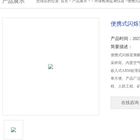
产品展示
您现在的位置:
首页
>
产品展示
> >
环保检测监测仪器
>便携式
便携式闪烁
产品时间：2025-
简要描述：
便携式闪烁室测氡
采样筒。内置空气
嵌入式ARM处理
单方便。产品广
程、人防工程、
在线咨询