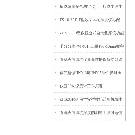
植物蒸腾光合测定仪——植物生理生
便携式检测工具
FS-10-60D-F型数字凹坑深度仪标配
态的实时监测设备
ZHY-2000型数显台式自动测厚仪功能
IP54级表头分辨率0.01mm量程
千分分辨率0.001mm量程0-10mm数字
特点
10mm！
管壁表面凹坑仪具备数据保持功能避
埋头度仪技术参数！
信伟慧诚HNY-3与HNY-5活性炭耐压
免测试过程中测针移动导致数据变动
数显凹坑深度计工作原理
强度测定仪技术参数！
ZHS2640矿用本安型数码照相机技术
管道表面凹坑深度的测量工具可选信
参数！
伟慧诚管道凹坑深度仪！