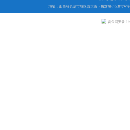
地址：山西省长治市城区西大街下梅辉坡小区8号写字楼
晋公网安备 1404