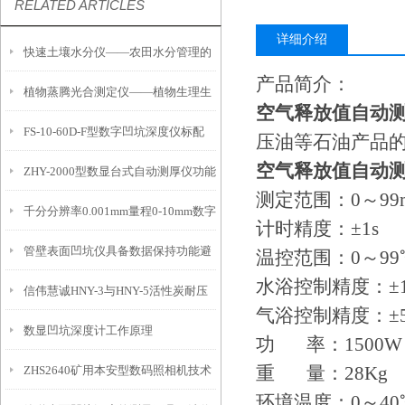
RELATED ARTICLES
详细介绍
快速土壤水分仪——农田水分管理的
产品简介：
植物蒸腾光合测定仪——植物生理生
便携式检测工具
空气释放值自动
FS-10-60D-F型数字凹坑深度仪标配
态的实时监测设备
压油等石油产品
空气释放值自动
ZHY-2000型数显台式自动测厚仪功能
IP54级表头分辨率0.01mm量程
测定范围：0～99m
千分分辨率0.001mm量程0-10mm数字
特点
10mm！
计时精度：±1s
管壁表面凹坑仪具备数据保持功能避
埋头度仪技术参数！
温控范围：0～99
水浴控制精度：±
信伟慧诚HNY-3与HNY-5活性炭耐压
免测试过程中测针移动导致数据变动
气浴控制精度：±
数显凹坑深度计工作原理
强度测定仪技术参数！
功 率：1500W
重 量：28Kg
ZHS2640矿用本安型数码照相机技术
环境温度：0～40