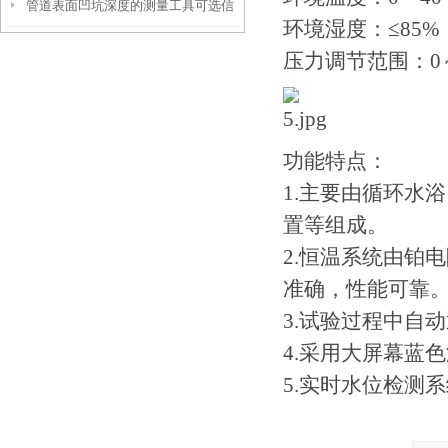
管道表面凹坑深度的测量工具可选信
参数！
环境湿度：≤85%
伟慧诚管道凹坑深度仪！
压力调节范围：0～0
功能特点：
1.主要由循环水
置等组成。
2.恒温系统由铂
准确，性能可靠
3.试验过程中自
4.采用大屏幕蓝
5.实时水位检测