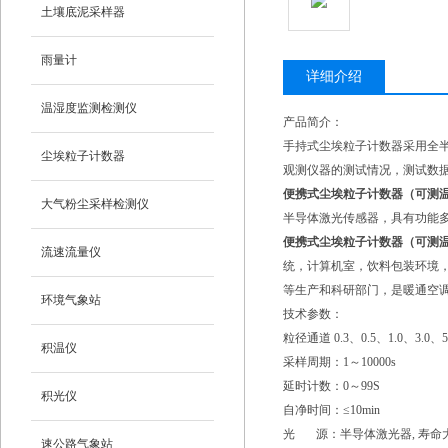
土壤底泥采样器
雨量计
详细介绍
温湿度监测检测仪
产品简介：
手持式尘埃粒子计数器采用全
尘埃粒子计数器
观测仪器的测试情况，测试数据
便携式尘埃粒子计数器（可测
大气粉尘采样检测仪
半导体激光传感器，具有功能
便携式尘埃粒子计数器（可测
流速流量仪
统，计算机室，饮料包装环境
等生产和科研部门，是暖通空
环境气象站
技术参数：
粒径通道 0.3、0.5、1.0、3.
积温仪
采样周期：1～10000s
延时计数：0～99S
积光仪
自净时间：≤10min
光 源：半导体激光器, 寿命大于
速公路气象站