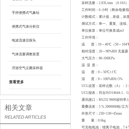
采样流量：2.83L/min （0.1ft
工作时间：6 小时（剩余电量
手持便携式气象站
计数模式：累计值，差值，浓
测试方式：单一、重复、连续
便携式气体分析仪
单位换算：单位可换算成m3
工作环境：
电波流速仪探头
温 度：10～40℃（50～104
相对湿度：20～90%RH 无凝露
气体流量调教装置
大气压力：86-106KPa
温 湿 度：
浮游空气尘菌采样器
温 度：0～50℃±1℃
湿 度：0～100%RH±5%
查看更多
UCL设置：采样点数（A）：2～
UCL报表：符合ISO14644-1、GB
通讯接口：RS232 9600波特
相关文章
重叠误差：5 % 2000000粒/立
外形尺寸：230×130×45mm
RELATED ARTICLES
重 量：0.6kg
可充电电池：锂离子电池，7.4 V，