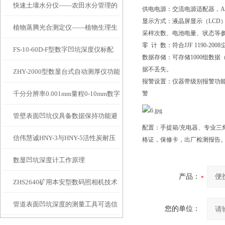
快速土壤水分仪——农田水分管理的
供电电源：交流电源适配器，AC100V
显示方式：液晶屏显示（LC
植物蒸腾光合测定仪——植物生理生
便携式检测工具
采样次数、电池电量、状态等参
零 计 数：符合JJF 1190-2
FS-10-60D-F型数字凹坑深度仪标配
态的实时监测设备
数据存储：可存储1000组数
据不丢失。
ZHY-2000型数显台式自动测厚仪功能
IP54级表头分辨率0.01mm量程
报警设置：仪器带级别报警功能，可对
千分分辨率0.001mm量程0-10mm数字
警
特点
10mm！
管壁表面凹坑仪具备数据保持功能避
埋头度仪技术参数！
配置：手提箱/充电器、专业三
信伟慧诚HNY-3与HNY-5活性炭耐压
免测试过程中测针移动导致数据变动
格证，保修卡，出厂检测报告
数显凹坑深度计工作原理
强度测定仪技术参数！
产品：
ZHS2640矿用本安型数码照相机技术
管道表面凹坑深度的测量工具可选信
参数！
您的单位：