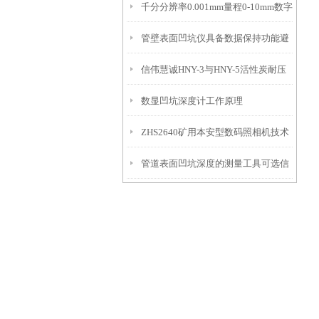
千分分辨率0.001mm量程0-10mm数字
特点
10mm！
管壁表面凹坑仪具备数据保持功能避
埋头度仪技术参数！
信伟慧诚HNY-3与HNY-5活性炭耐压
免测试过程中测针移动导致数据变动
数显凹坑深度计工作原理
强度测定仪技术参数！
ZHS2640矿用本安型数码照相机技术
管道表面凹坑深度的测量工具可选信
参数！
伟慧诚管道凹坑深度仪！