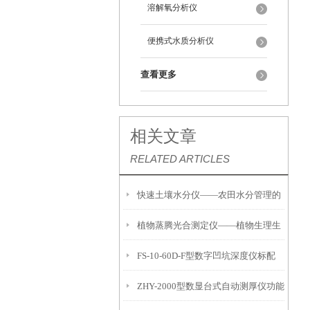
溶解氧分析仪
便携式水质分析仪
查看更多
相关文章
RELATED ARTICLES
快速土壤水分仪——农田水分管理的
植物蒸腾光合测定仪——植物生理生
便携式检测工具
FS-10-60D-F型数字凹坑深度仪标配
态的实时监测设备
ZHY-2000型数显台式自动测厚仪功能
IP54级表头分辨率0.01mm量程