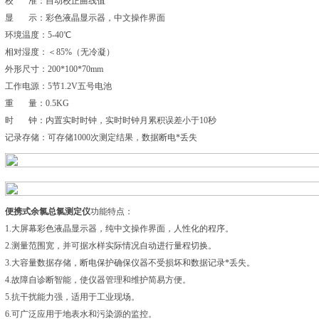
校 准：自动校正曲线值
显 示：彩色液晶显示器，中文操作界面
环境温度：5-40℃
相对湿度：＜85%（无冷凝）
外形尺寸：200*100*70mm
工作电源：5节1.2V五号电池
重 量：0.5KG
时 钟：内置实时时钟，实时时钟月累积误差小于10秒
记录存储：可存储1000次测定结果，数据断电*丢失
便携式余氯总氯测定仪
功能特点：
1.大屏幕彩色液晶显示器，纯中文操作界面，人性化的程序。
2.测量范围宽，并可据水样实际情况自动进行量程切换。
3.大容量数据存储，断电保护确保仪器不受损坏和数据记录*丢失。
4.故障自诊断智能，使仪器管理和维护简易方便。
5.抗干扰能力强，适用于工业现场。
6.可广泛应用于地表水和污染源的监控。