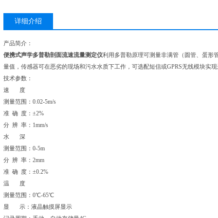
详细介绍
产品简介：
便携式声学多普勒剖面流速流量测定仪
利用多普勒原理可测量非满管（圆管、蛋形
量值，传感器可在恶劣的现场和污水水质下工作，可选配短信或GPRS无线模块实现
技术参数：
速 度
测量范围：0.02-5m/s
准 确 度：±2%
分 辨 率：1mm/s
水 深
测量范围：0-5m
分 辨 率：2mm
准 确 度：±0.2%
温 度
测量范围：0℃-65℃
显 示：液晶触摸屏显示