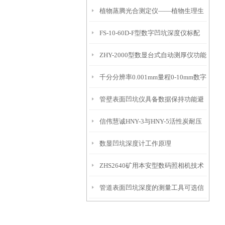
植物蒸腾光合测定仪——植物生理生
便携式检测工具
FS-10-60D-F型数字凹坑深度仪标配
态的实时监测设备
ZHY-2000型数显台式自动测厚仪功能
IP54级表头分辨率0.01mm量程
千分分辨率0.001mm量程0-10mm数字
特点
10mm！
管壁表面凹坑仪具备数据保持功能避
埋头度仪技术参数！
信伟慧诚HNY-3与HNY-5活性炭耐压
免测试过程中测针移动导致数据变动
数显凹坑深度计工作原理
强度测定仪技术参数！
ZHS2640矿用本安型数码照相机技术
管道表面凹坑深度的测量工具可选信
参数！
伟慧诚管道凹坑深度仪！