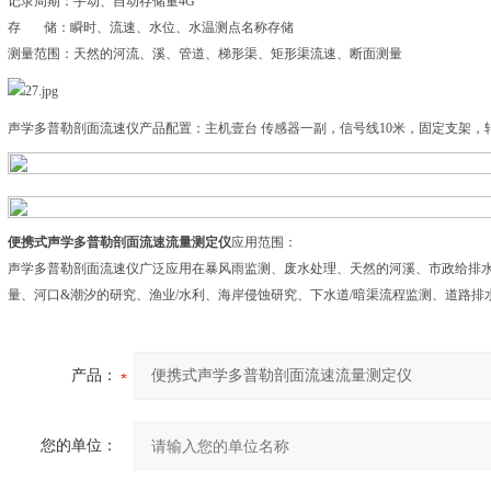
记录周期：手动、自动存储量4G
存 储：瞬时、流速、水位、水温测点名称存储
测量范围：天然的河流、溪、管道、梯形渠、矩形渠流速、断面测量
声学多普勒剖面流速仪产品配置：主机壹台 传感器一副，信号线10米，固定支架
便携式声学多普勒剖面流速流量测定仪
应用范围：
声学多普勒剖面流速仪广泛应用在暴风雨监测、废水处理、天然的河溪、市政给排水
量、河口&潮汐的研究、渔业/水利、海岸侵蚀研究、下水道/暗渠流程监测、道路
产品：
您的单位：