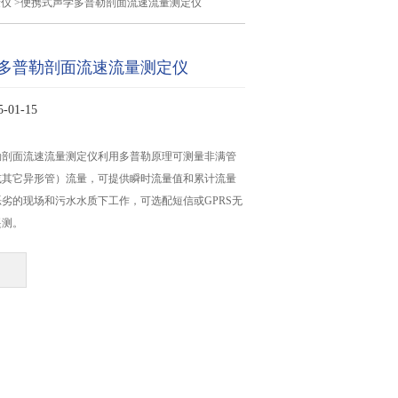
量仪
>便携式声学多普勒剖面流速流量测定仪
多普勒剖面流速流量测定仪
01-15
勒剖面流速流量测定仪利用多普勒原理可测量非满管
或其它异形管）流量，可提供瞬时流量值和累计流量
劣的现场和污水水质下工作，可选配短信或GPRS无
遥测。