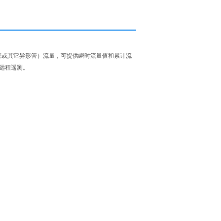
管或其它异形管）流量，可提供瞬时流量值和累计流
远程遥测。