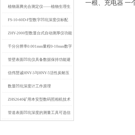
一根、充电器 一
植物蒸腾光合测定仪——植物生理生
便携式检测工具
FS-10-60D-F型数字凹坑深度仪标配
态的实时监测设备
ZHY-2000型数显台式自动测厚仪功能
IP54级表头分辨率0.01mm量程
千分分辨率0.001mm量程0-10mm数字
特点
10mm！
管壁表面凹坑仪具备数据保持功能避
埋头度仪技术参数！
信伟慧诚HNY-3与HNY-5活性炭耐压
免测试过程中测针移动导致数据变动
数显凹坑深度计工作原理
强度测定仪技术参数！
ZHS2640矿用本安型数码照相机技术
管道表面凹坑深度的测量工具可选信
参数！
伟慧诚管道凹坑深度仪！