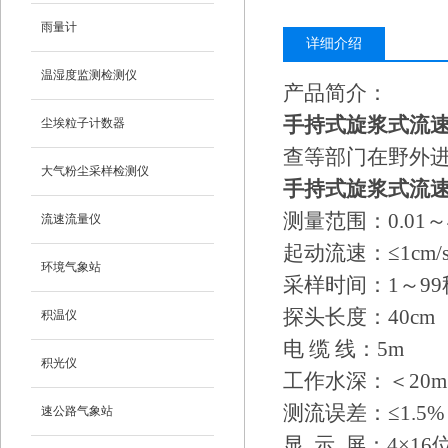
雨量计
详细介绍
温湿度监测检测仪
产品简介：
手持式旋浆式流
尘埃粒子计数器
查等部门在野外
大气粉尘采样检测仪
手持式旋浆式流
测量范围：0.01～4
流速流量仪
起动流速：≤1cm/
环境气象站
采样时间：1～9
探头长度：40cm
积温仪
电 缆 线：5m
积光仪
工作水深：＜20m
测流误差：≤1.5%
速公路气象站
显 示 屏：4×1