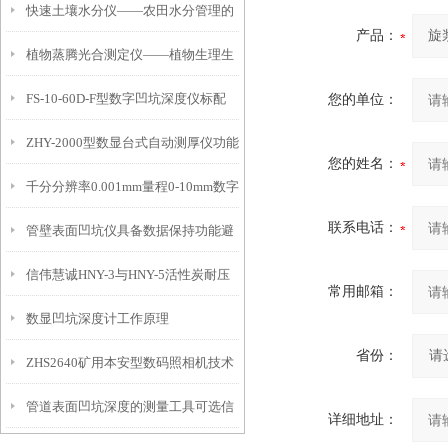
快速土壤水分仪——农田水分管理的
产品：
植物蒸腾光合测定仪——植物生理生
便携式检测工具
FS-10-60D-F型数字凹坑深度仪标配
您的单位：
态的实时监测设备
ZHY-2000型数显台式自动测厚仪功能
IP54级表头分辨率0.01mm量程
您的姓名：
千分分辨率0.001mm量程0-10mm数字
特点
10mm！
联系电话：
管壁表面凹坑仪具备数据保持功能避
埋头度仪技术参数！
信伟慧诚HNY-3与HNY-5活性炭耐压
免测试过程中测针移动导致数据变动
常用邮箱：
数显凹坑深度计工作原理
强度测定仪技术参数！
省份：
ZHS2640矿用本安型数码照相机技术
管道表面凹坑深度的测量工具可选信
参数！
详细地址：