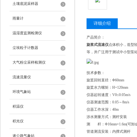
土壤底泥采样器
雨量计
详细介绍
温湿度监测检测仪
产品简介：
旋浆式流速仪
点体积小，造型
尘埃粒子计数器
等，并广泛用于测试中小型泵
大气粉尘采样检测仪
技术参数：
流速流量仪
旋桨回转直径：Φ60mm
旋桨水力螺矩：H=120mm
环境气象站
仪器起转速度：V0≤0.05m/s
仪器测速范围：0.05～8m/s
积温仪
仪器工作水深：40m
涉水测量方式：测杆安装
积光仪
测 杆：Φ16mm×1.6m(可卸
管道测流安装：内撑式测杆
速公路气象站