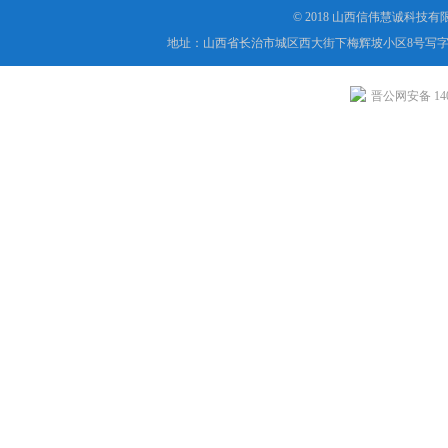
© 2018 山西信伟慧诚科技
地址：山西省长治市城区西大街下梅辉坡小区8号写字楼
晋公网安备 1404