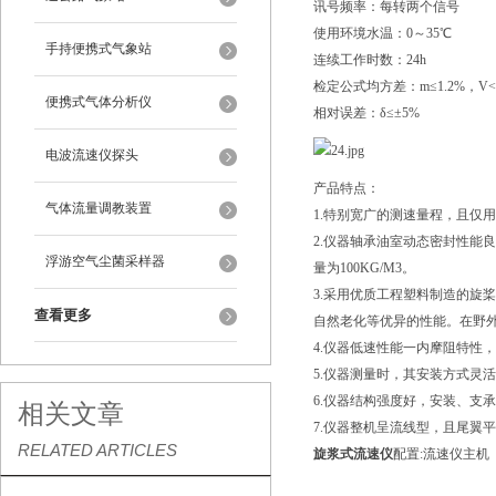
讯号频率：每转两个信号
使用环境水温：0～35℃
手持便携式气象站
连续工作时数：24h
检定公式均方差：m≤1.2%，V<0
便携式气体分析仪
相对误差：δ≤±5%
电波流速仪探头
产品特点：
气体流量调教装置
1.特别宽广的测速量程，且仅
2.仪器轴承油室动态密封性能
浮游空气尘菌采样器
量为100KG/M3。
3.采用优质工程塑料制造的旋
查看更多
自然老化等优异的性能。在野
4.仪器低速性能一内摩阻特性
5.仪器测量时，其安装方式灵
6.仪器结构强度好，安装、支
相关文章
7.仪器整机呈流线型，且尾翼
RELATED ARTICLES
旋浆式流速仪
配置:流速仪主