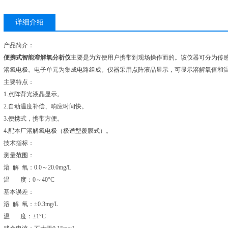
详细介绍
产品简介：
便携式智能溶解氧分析仪
主要是为方便用户携带到现场操作而的。该仪器可分为传
溶氧电极。电子单元为集成电路组成。仪器采用点阵液晶显示，可显示溶解氧值和
主要特点：
1.点阵背光液晶显示。
2.自动温度补偿、响应时间快。
3.便携式，携带方便。
4.配本厂溶解氧电极（极谱型覆膜式）。
技术指标：
测量范围：
溶 解 氧：0.0～20.0mg/L
温 度：0～40°C
基本误差：
溶 解 氧：±0.3mg/L
温 度：±1°C