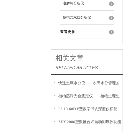
溶解氧分析仪
便携式水质分析仪
查看更多
相关文章
RELATED ARTICLES
快速土壤水分仪——农田水分管理的
植物蒸腾光合测定仪——植物生理生
便携式检测工具
FS-10-60D-F型数字凹坑深度仪标配
态的实时监测设备
ZHY-2000型数显台式自动测厚仪功能
IP54级表头分辨率0.01mm量程