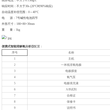
残余电流：不大于0.15mg/L
响应时间：不大于30s (20°C时90%响应)
自动温度补偿范围：0～40°C
电 源：7号碱性电池四节
外形尺寸：180×80×30mm
重 量：1kg
便携式智能溶解氧分析仪
配置：
序号
名称
1
主机
2
一米线溶氧电极
3
电极膜套
4
氧气泵
5
电极填充液
6
A/B试剂
7
合格证
8
保修卡
9
说明书