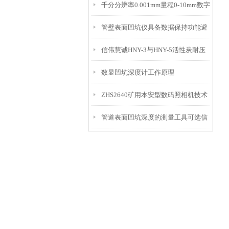
千分分辨率0.001mm量程0-10mm数字
特点
10mm！
管壁表面凹坑仪具备数据保持功能避
埋头度仪技术参数！
信伟慧诚HNY-3与HNY-5活性炭耐压
免测试过程中测针移动导致数据变动
数显凹坑深度计工作原理
强度测定仪技术参数！
ZHS2640矿用本安型数码照相机技术
管道表面凹坑深度的测量工具可选信
参数！
伟慧诚管道凹坑深度仪！