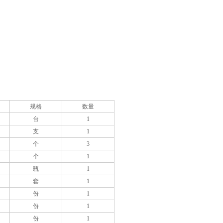
规格
数量
台
1
支
1
个
3
个
1
瓶
1
套
1
份
1
份
1
份
1