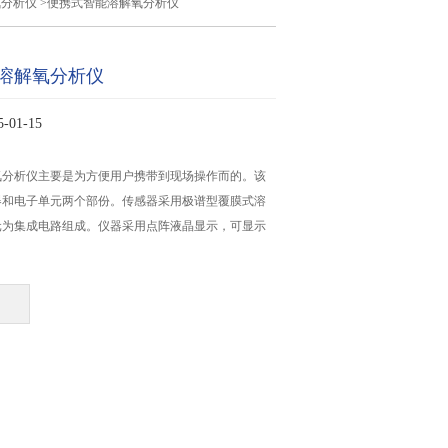
氧分析仪
>便携式智能溶解氧分析仪
溶解氧分析仪
01-15
氧分析仪主要是为方便用户携带到现场操作而的。该
器和电子单元两个部份。传感器采用极谱型覆膜式溶
元为集成电路组成。仪器采用点阵液晶显示，可显示
。